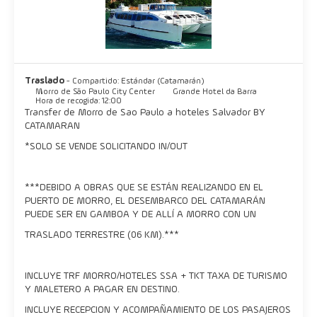
Salvador es el centro de colorido e histórico de Brasil de la
cultura afro-brasileña, la cultura africana es una gran parte de
esta ciudad y es evidente en su comida, la música y las
tradiciones religiosas. Hay numerosos terreiros, templos de la
religión Candomblé ampliamente practicada de origen africano,
Traslado
- Compartido: Estándar (Catamarán)
repartidos por toda la ciudad.
Morro de São Paulo City Center
Grande Hotel da Barra
Hora de recogida: 12:00
Transfer de Morro de Sao Paulo a hoteles Salvador BY
La mayoría de los terreiros permitirán a los visitantes asistir a
CATAMARAN
sus ceremonias. Lo mejor del Salvador se encuentra en su vida
diaria, caminar en la playa, disfrutando de su deliciosa comida,
*SOLO SE VENDE SOLICITANDO IN/OUT
admirando la puesta de sol y disfrutar de su cultura única.
Salvador te abraza y no dejarte ir, así que venga y asuma su
***DEBIDO A OBRAS QUE SE ESTÁN REALIZANDO EN EL
PUERTO DE MORRO, EL DESEMBARCO DEL CATAMARÁN
PUEDE SER EN GAMBOA Y DE ALLÍ A MORRO CON UN
TRASLADO TERRESTRE (06 KM).***
INCLUYE TRF MORRO/HOTELES SSA + TKT TAXA DE TURISMO
Y MALETERO A PAGAR EN DESTINO.
INCLUYE RECEPCION Y ACOMPAÑAMIENTO DE LOS PASAJEROS