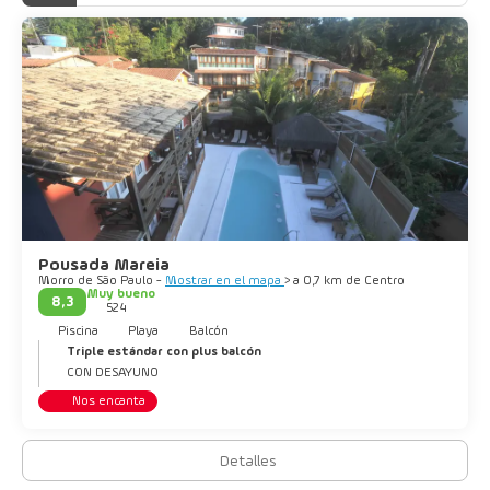
Pousada Mareia
Morro de São Paulo -
Mostrar en el mapa
> a 0,7 km de Centro
Muy bueno
8,3
524
Piscina
Playa
Balcón
Triple estándar con plus balcón
CON DESAYUNO
Nos encanta
Detalles