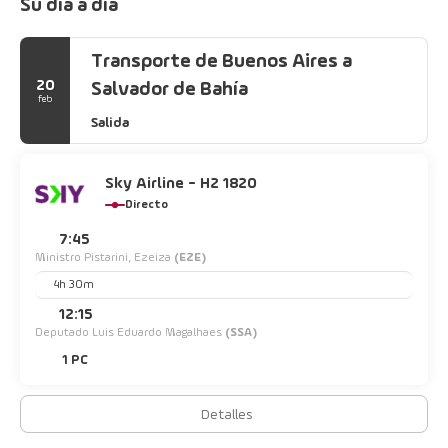
Su día a día
Transporte de Buenos Aires a
20
Salvador de Bahía
feb
Salida
Sky Airline - H2 1820
Directo
7:45
Ministro Pistarini, Ezeiza
(EZE)
4h 30m
12:15
Deputado Luis Eduardo Magalhaes
(SSA)
1 PC
Detalles