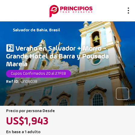
Salvador de Bahía, Brasil
2️⃣ Verano en Salvador + Morro -
Grande Hotel da Barra y Pousada
Mareia
Cupos Confirmados 20 al 27FEB
Ref ID:
43108038
precio por persona Desde
US$1,943
En base a 1 adulto