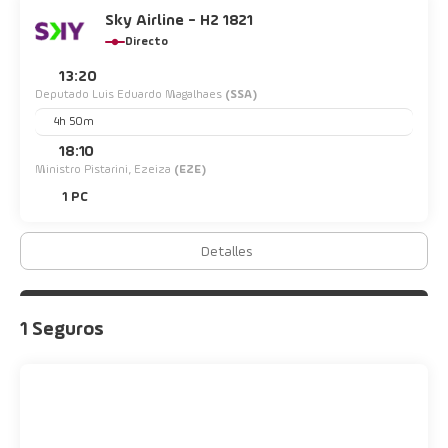
Sky Airline - H2 1821
Directo
13:20
Deputado Luis Eduardo Magalhaes
(SSA)
4h 50m
18:10
Ministro Pistarini, Ezeiza
(EZE)
1 PC
Detalles
1 Seguros