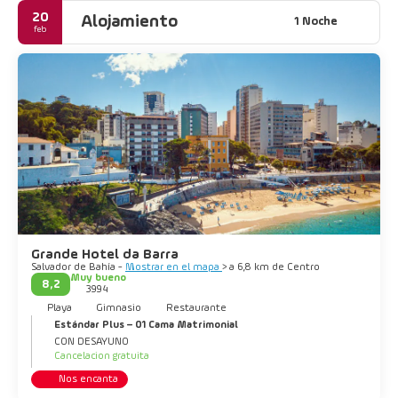
Salvador te abraza y no dejarte ir, así que venga y asuma su
20
Alojamiento
1 Noche
feb
Grande Hotel da Barra
Salvador de Bahía -
Mostrar en el mapa
> a 6,8 km de Centro
Muy bueno
8,2
3994
Playa
Gimnasio
Restaurante
Estándar Plus – 01 Cama Matrimonial
CON DESAYUNO
Cancelacion gratuita
Nos encanta