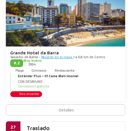
Grande Hotel da Barra
Salvador de Bahía -
Mostrar en el mapa
> a 6,8 km de Centro
Muy bueno
8,2
3994
Playa
Gimnasio
Restaurante
Estándar Plus – 01 Cama Matrimonial
CON DESAYUNO
Cancelacion gratuita
Nos encanta
Detalles
27
Traslado