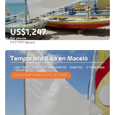
A partir de
US$1,247
Por pessoa
DESTINO:
Maceió
Saiba mais
Temporada Baja en Maceió
1 DESTINOS
2 REDE DE TRANSPORTES
8 NOITES
2 TRANSFERS
1 SEGUROS
Cupos Confirmados 24OCT al 01NOV