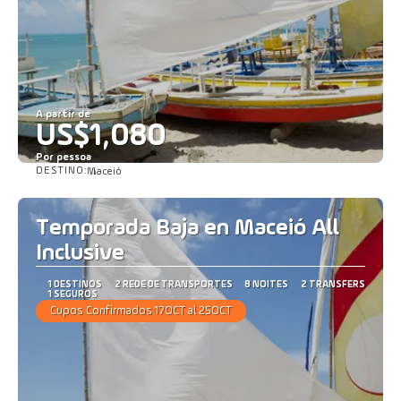
A partir de
US$1,080
Por pessoa
DESTINO:
Maceió
Saiba mais
Temporada Baja en Maceió All
Inclusive
1 DESTINOS
2 REDE DE TRANSPORTES
8 NOITES
2 TRANSFERS
1 SEGUROS
Cupos Confirmados 17OCT al 25OCT