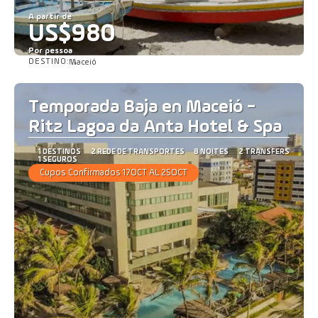
A partir de
US$980
Por pessoa
DESTINO:
Maceió
Saiba mais
Temporada Baja en Maceió -
Ritz Lagoa da Anta Hotel & Spa
1 DESTINOS
2 REDE DE TRANSPORTES
8 NOITES
2 TRANSFERS
1 SEGUROS
Cupos Confirmados 17OCT AL 25OCT