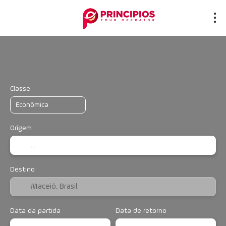
Transporte + Hospedagem
Hotéis
Mu
+
Classe
Origem
Destino
Data da partida
Data de retorno