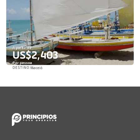
A partir de
US$2,403
Por pessoa
DESTINO:
Maceió
Saiba mais