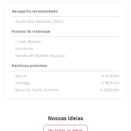
Aeroporto recomendado
Zumbi Dos Palmares (MCZ)
Pontos de interesse
I Love Maceió
Jacintinho
Handicraft Market Pajuçara
Destinos próximos
Ipioca
a 23,16 km
Pratagy
a 16,76 km
Barra de Santo Antônio
a 38,63 km
Nossas ideias
Ver todas as ideias