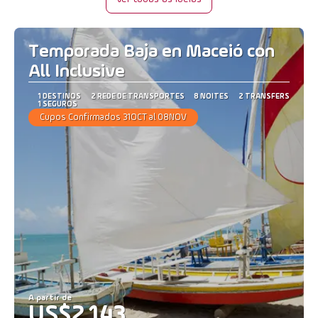
Temporada Baja en Maceió con
All Inclusive
1 DESTINOS
2 REDE DE TRANSPORTES
8 NOITES
2 TRANSFERS
1 SEGUROS
Cupos Confirmados 31OCT al 08NOV
A partir de
US$2,143