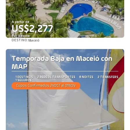
A partir de
US$2,277
Por pessoa
DESTINO:
Maceió
Saiba mais
Temporada Baja en Maceió con
MAP
1 DESTINOS
2 REDE DE TRANSPORTES
8 NOITES
2 TRANSFERS
1 SEGUROS
Cupos Confirmados 24OCT al 01NOV