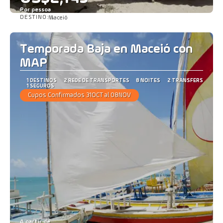
Por pessoa
DESTINO:
Maceió
Saiba mais
Temporada Baja en Maceió con
MAP
1 DESTINOS
2 REDE DE TRANSPORTES
8 NOITES
2 TRANSFERS
1 SEGUROS
Cupos Confirmados 31OCT al 08NOV
A partir de