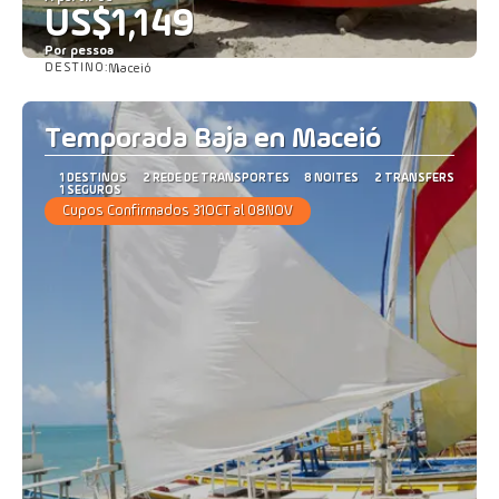
US$1,149
Por pessoa
DESTINO:
Maceió
Saiba mais
Temporada Baja en Maceió
1 DESTINOS
2 REDE DE TRANSPORTES
8 NOITES
2 TRANSFERS
1 SEGUROS
Cupos Confirmados 31OCT al 08NOV