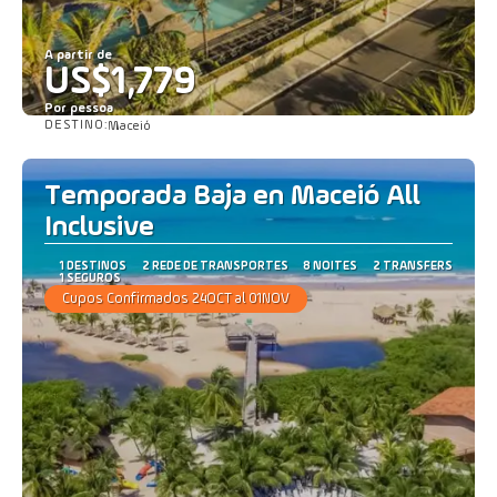
A partir de
US$1,779
Por pessoa
DESTINO:
Maceió
Saiba mais
Temporada Baja en Maceió All
Inclusive
1 DESTINOS
2 REDE DE TRANSPORTES
8 NOITES
2 TRANSFERS
1 SEGUROS
Cupos Confirmados 24OCT al 01NOV