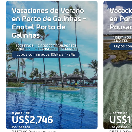
Vacaciones de Verano
Vacaci
en Porto de Galinhas -
en Por
Enotel Porto de
Pousa
Galinhas
1 DESTINOS
7 NOITES
1 DESTINOS
2 REDE DE TRANSPORTES
Cupos con
7 NOITES
2 TRANSFERS
1 SEGUROS
Cupos confirmados 10ENE al 17ENE
A partir de
A partir de
US$2,746
US$1
Por pessoa
Por pessoa
DESTINO:
DESTINO: