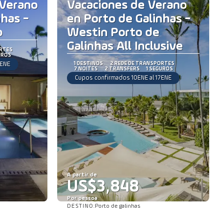
 Verano
Vacaciones de Verano
nhas -
en Porto de Galinhas -
o
Westin Porto de
Galinhas All Inclusive
ORTES
UROS
7ENE
1 DESTINOS
2 REDE DE TRANSPORTES
7 NOITES
2 TRANSFERS
1 SEGUROS
Cupos confirmados 10ENE al 17ENE
A partir de
US$3,848
Por pessoa
DESTINO:
Porto de galinhas
Saiba mais