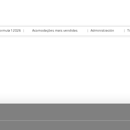
ormula 1 2026
Acomodações mais vendidas
Administración
T
Multidestino
Voos
Tras