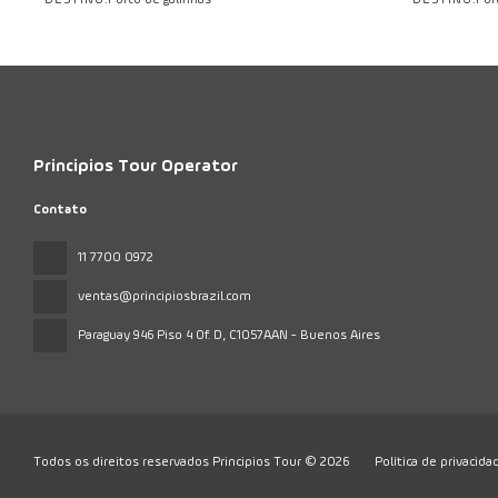
Porto de galinhas
Por
Saiba mais
Principios Tour Operator
Contato
11 7700 0972
ventas@principiosbrazil.com
Paraguay 946 Piso 4 Of. D
, C1057AAN - Buenos Aires
Todos os direitos reservados Principios Tour © 2026
Política de privacida