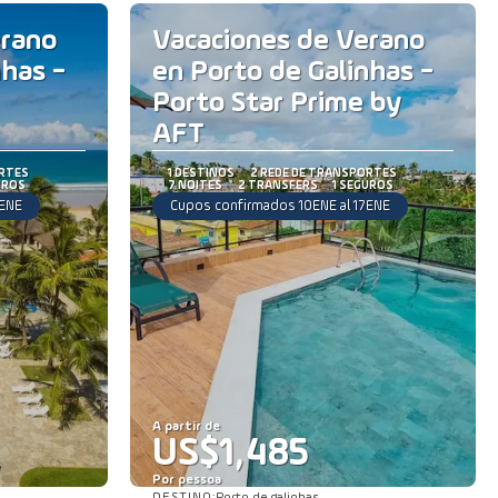
erano
Vacaciones de Verano
nhas -
en Porto de Galinhas -
Porto Star Prime by
AFT
ORTES
1 DESTINOS
2 REDE DE TRANSPORTES
UROS
7 NOITES
2 TRANSFERS
1 SEGUROS
7ENE
Cupos confirmados 10ENE al 17ENE
A partir de
US$1,485
Por pessoa
DESTINO: