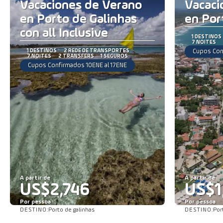
Vacaciones de Verano
Vacaci
en Porto de Galinhas
en Por
con all Inclusive
1 DESTINOS
7 NOITES
1 DESTINOS
2 REDE DE TRANSPORTES
Cupos Con
7 NOITES
2 TRANSFERS
1 SEGUROS
Cupos Confirmados 10ENE al 17ENE
A partir de
A partir de
US$2,746
US$1
Por pessoa
Por pessoa
DESTINO:
DESTINO:
Porto de galinhas
Por
Saiba mais