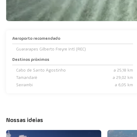
Aeroporto recomendado
Guararapes Gilberto Freyre Intl (REC)
Destinos próximos
Cabo de Santo Agostinho
a 25,18 km
Tamandaré
a 29,02 km
Serrambi
a 6,05 km
Nossas ideias