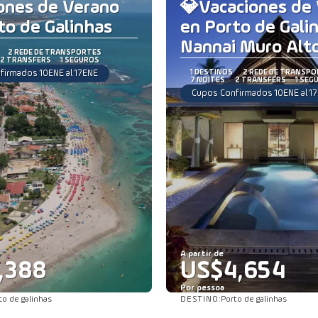
ones de Verano
💎Vacaciones de
to de Galinhas
en Porto de Gali
Nannai Muro Alt
2 REDE DE TRANSPORTES
2 TRANSFERS
1 SEGUROS
firmados 10ENE al 17ENE
1 DESTINOS
2 REDE DE TRANSP
7 NOITES
2 TRANSFERS
1 SEG
Cupos Confirmados 10ENE al 1
A partir de
,388
US$4,654
Por pessoa
DESTINO:
to de galinhas
Porto de galinhas
Saiba mais
Saiba mais