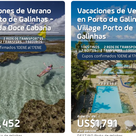
ones de Verano
Vacaciones de V
to de Galinhas -
en Porto de Gali
da Doce Cabana
Village Porto de
Galinhas
2 REDE DE TRANSPORTES
2 TRANSFERS
1 SEGUROS
firmados 10ENE al 17ENE
1 DESTINOS
2 REDE DE TRANSP
7 NOITES
2 TRANSFERS
1 SEG
Cupos confirmados 10ENE al 1
A partir de
,452
US$1,791
Por pessoa
DESTINO: