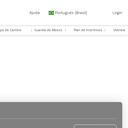
Ajuda
Português (Brasil)
Login
ipo de Cambio
Guardia de Aéreos
Plan de Incentivos
Vidriera
lados
Atividades
Pacotes & Circuitos