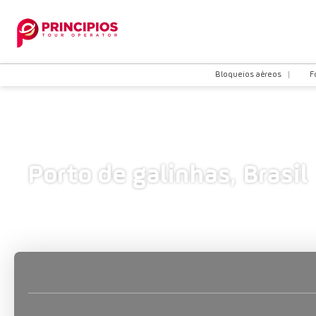
Bloqueios aéreos
F
Porto de galinhas, Brasil
Transporte + Hospedagem
Hotéis
+