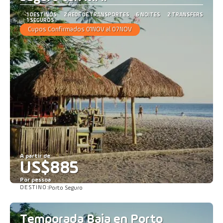
1 DESTINOS
2 REDE DE TRANSPORTES
6 NOITES
2 TRANSFERS
1 SEGUROS
Cupos Confirmados 01NOV al 07NOV
A partir de
US$885
Por pessoa
DESTINO:
Porto Seguro
Saiba mais
Temporada Baja en Porto