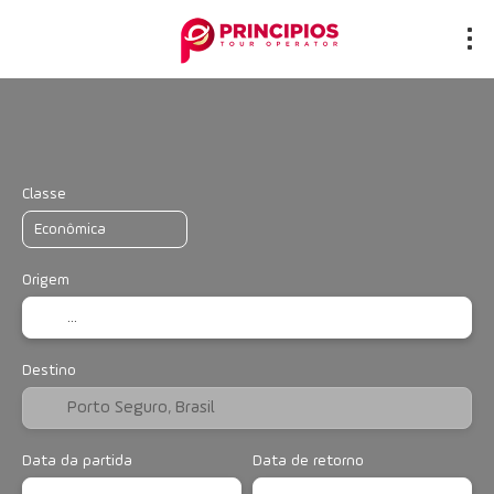
Transporte + Hospedagem
Hotéis
Mu
+
Classe
Origem
Destino
Data da partida
Data de retorno