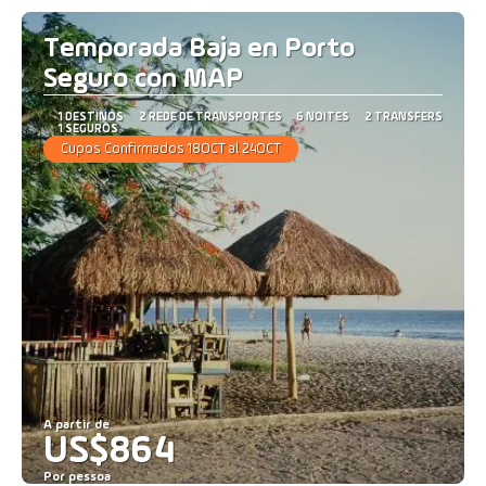
Temporada Baja en Porto
Seguro con MAP
1 DESTINOS
2 REDE DE TRANSPORTES
6 NOITES
2 TRANSFERS
1 SEGUROS
Cupos Confirmados 18OCT al 24OCT
A partir de
US$864
Por pessoa