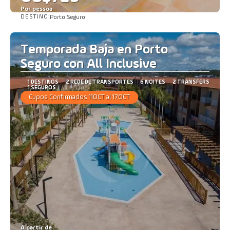
Por pessoa
DESTINO:
Porto Seguro
Saiba mais
Temporada Baja en Porto
Seguro con All Inclusive
1 DESTINOS
2 REDE DE TRANSPORTES
6 NOITES
2 TRANSFERS
1 SEGUROS
Cupos Confirmados 11OCT al 17OCT
A partir de