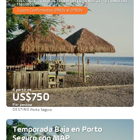
1 DESTINOS
2 REDE DE TRANSPORTES
6 NOITES
2 TRANSFERS
1 SEGUROS
Cupos Confirmados 01NOV al 07NOV
A partir de
US$750
Por pessoa
DESTINO:
Porto Seguro
Saiba mais
Temporada Baja en Porto
Seguro con MAP