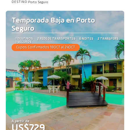
DESTINO:
Porto Seguro
Saiba mais
Temporada Baja en Porto
Seguro
1 DESTINOS
2 REDE DE TRANSPORTES
6 NOITES
2 TRANSFERS
1 SEGUROS
Cupos Confirmados 18OCT al 24OCT
A partir de
US$729