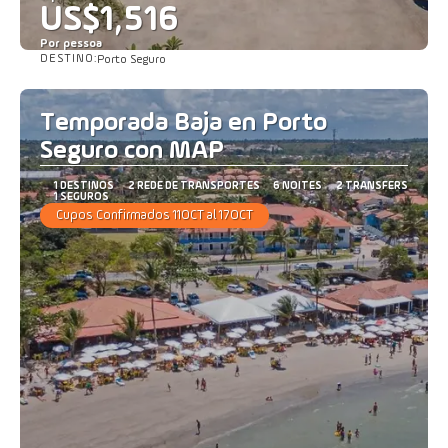
US$1,516
Por pessoa
DESTINO:
Porto Seguro
Saiba mais
Temporada Baja en Porto
Seguro con MAP
1 DESTINOS
2 REDE DE TRANSPORTES
6 NOITES
2 TRANSFERS
1 SEGUROS
Cupos Confirmados 11OCT al 17OCT