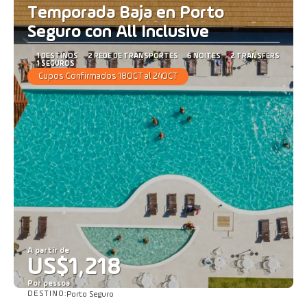
Temporada Baja en Porto
Seguro con All Inclusive
1 DESTINOS
2 REDE DE TRANSPORTES
6 NOITES
2 TRANSFERS
1 SEGUROS
Cupos Confirmados 18OCT al 24OCT
A partir de
US$1,218
Por pessoa
DESTINO:
Porto Seguro
Saiba mais