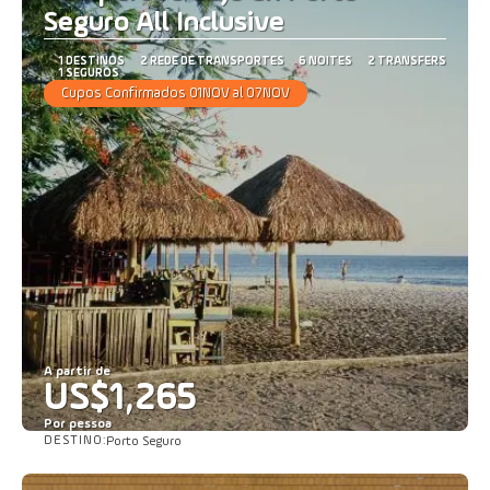
Seguro All Inclusive
1 DESTINOS
2 REDE DE TRANSPORTES
6 NOITES
2 TRANSFERS
1 SEGUROS
Cupos Confirmados 01NOV al 07NOV
A partir de
US$1,265
Por pessoa
DESTINO:
Porto Seguro
Saiba mais