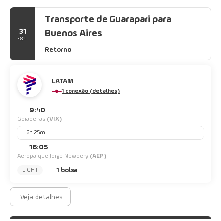
Transporte de Guarapari para
31
Buenos Aires
ago.
Retorno
LATAM
1 conexão (detalhes)
9:40
Goiabeiras
(VIX)
6h 25m
16:05
Aeroparque Jorge Newbery
(AEP)
1 bolsa
LIGHT
Veja detalhes