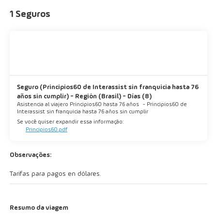
1 Seguros
Seguro (Principios60 de Interassist sin franquicia hasta 76
años sin cumplir) - Región (Brasil) - Días (8)
Asistencia al viajero Principios60 hasta 76 años
-
Principios60 de
Interassist sin franquicia hasta 76 años sin cumplir
Se você quiser expandir essa informação:
Principios60.pdf
Observações:
Tarifas para pagos en dólares.
Resumo da viagem