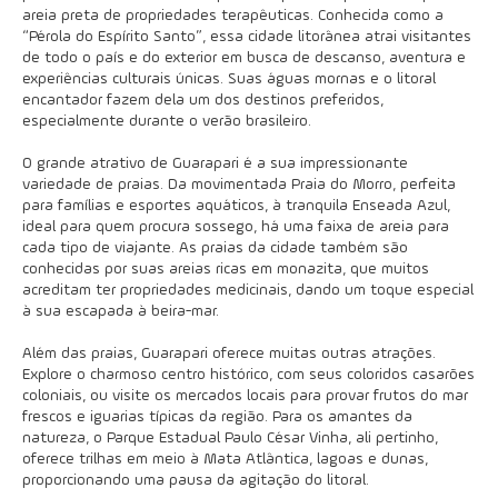
areia preta de propriedades terapêuticas. Conhecida como a
“Pérola do Espírito Santo”, essa cidade litorânea atrai visitantes
de todo o país e do exterior em busca de descanso, aventura e
experiências culturais únicas. Suas águas mornas e o litoral
encantador fazem dela um dos destinos preferidos,
especialmente durante o verão brasileiro.
O grande atrativo de Guarapari é a sua impressionante
variedade de praias. Da movimentada Praia do Morro, perfeita
para famílias e esportes aquáticos, à tranquila Enseada Azul,
ideal para quem procura sossego, há uma faixa de areia para
cada tipo de viajante. As praias da cidade também são
conhecidas por suas areias ricas em monazita, que muitos
acreditam ter propriedades medicinais, dando um toque especial
à sua escapada à beira-mar.
Além das praias, Guarapari oferece muitas outras atrações.
Explore o charmoso centro histórico, com seus coloridos casarões
coloniais, ou visite os mercados locais para provar frutos do mar
frescos e iguarias típicas da região. Para os amantes da
natureza, o Parque Estadual Paulo César Vinha, ali pertinho,
oferece trilhas em meio à Mata Atlântica, lagoas e dunas,
proporcionando uma pausa da agitação do litoral.