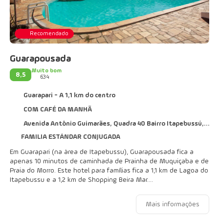
Recomendado
Guarapousada
Muito bom
8,5
634
Guarapari - A 1,1 km do centro
COM CAFÉ DA MANHÃ
Avenida Antônio Guimarães, Quadra 40 Bairro Itapebussú, Guarapari 29210-190
FAMILIA ESTÁNDAR CONJUGADA
Em Guarapari (na área de Itapebussu), Guarapousada fica a
apenas 10 minutos de caminhada de Prainha de Muquiçaba e de
Praia do Morro. Este hotel para famílias fica a 1,1 km de Lagoa do
Itapebussu e a 1,2 km de Shopping Beira Mar.
Aproveite opções de lazer, como uma piscina externa, ou aprecie
Mais informações
a vista em um jardim. Este hotel também oferece Wi-Fi de
cortesia, assistência com excursões/ingressos e área para