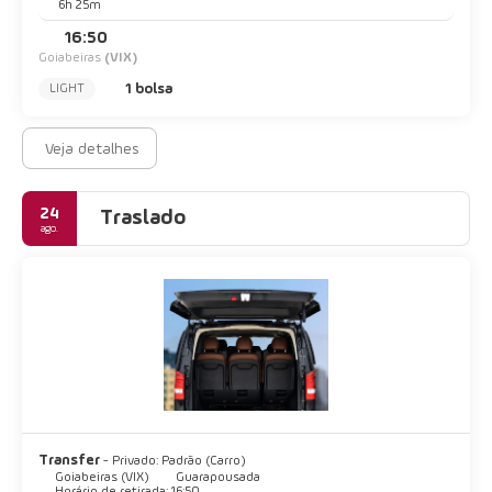
6h 25m
16:50
Goiabeiras
(VIX)
1 bolsa
LIGHT
Veja detalhes
24
Traslado
ago.
Transfer
- Privado: Padrão (Carro)
Goiabeiras (VIX)
Guarapousada