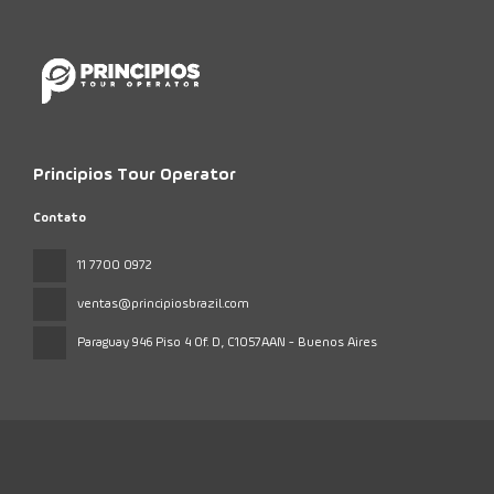
Principios Tour Operator
Contato
11 7700 0972
ventas@principiosbrazil.com
Paraguay 946 Piso 4 Of. D
, C1057AAN - Buenos Aires