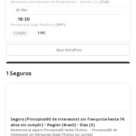
Aeroporto Internacional de Florianópolis - Hercílio Luz
(FLN)
2h 15m
19:30
Aeroparque Jorge Newbery
(AEP)
1 PC
CLASSIC
Veja detalhes
1 Seguros
Seguro (Principios60 de Interassist sin franquicia hasta 76
años sin cumplir) - Región (Brasil) - Días (5)
Asistencia al viajero Principios60 hasta 76 años
-
Principios60 de
Interassist sin franquicia hasta 76 años sin cumplir