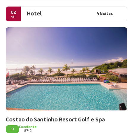
02
Hotel
4 Noites
ago.
Costao do Santinho Resort Golf e Spa
Excelente
9
8742