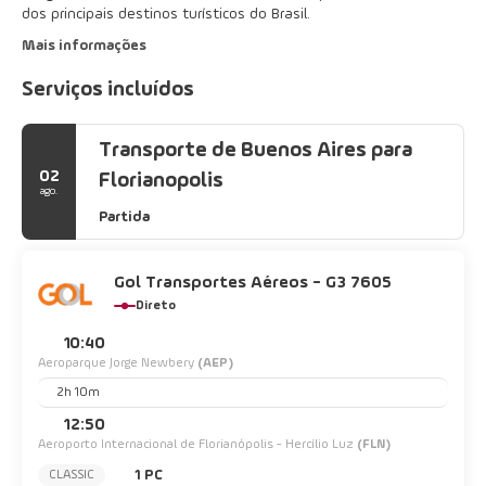
dos principais destinos turísticos do Brasil.
Mais informações
Serviços incluídos
Transporte de Buenos Aires para
02
Florianopolis
ago.
Partida
Gol Transportes Aéreos - G3 7605
Direto
10:40
Aeroparque Jorge Newbery
(AEP)
2h 10m
12:50
Aeroporto Internacional de Florianópolis - Hercílio Luz
(FLN)
1 PC
CLASSIC