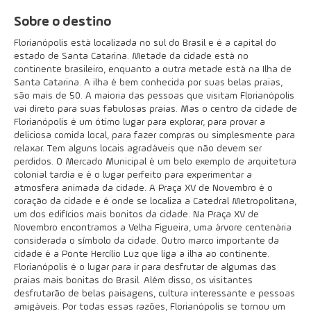
Sobre o destino
Florianópolis está localizada no sul do Brasil e é a capital do
estado de Santa Catarina. Metade da cidade está no
continente brasileiro, enquanto a outra metade está na Ilha de
Santa Catarina. A ilha é bem conhecida por suas belas praias,
são mais de 50. A maioria das pessoas que visitam Florianópolis
vai direto para suas fabulosas praias. Mas o centro da cidade de
Florianópolis é um ótimo lugar para explorar, para provar a
deliciosa comida local, para fazer compras ou simplesmente para
relaxar. Tem alguns locais agradáveis que não devem ser
perdidos. O Mercado Municipal é um belo exemplo de arquitetura
colonial tardia e é o lugar perfeito para experimentar a
atmosfera animada da cidade. A Praça XV de Novembro é o
coração da cidade e é onde se localiza a Catedral Metropolitana,
um dos edifícios mais bonitos da cidade. Na Praça XV de
Novembro encontramos a Velha Figueira, uma árvore centenária
considerada o símbolo da cidade. Outro marco importante da
cidade é a Ponte Hercílio Luz que liga a ilha ao continente.
Florianópolis é o lugar para ir para desfrutar de algumas das
praias mais bonitas do Brasil. Além disso, os visitantes
desfrutarão de belas paisagens, cultura interessante e pessoas
amigáveis. Por todas essas razões, Florianópolis se tornou um