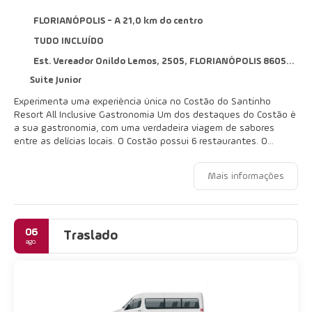
FLORIANÓPOLIS - A 21,0 km do centro
TUDO INCLUÍDO
Est. Vereador Onildo Lemos, 2505, FLORIANÓPOLIS 86058700
Suite Junior
Experimenta uma experiência única no Costão do Santinho
Resort All Inclusive Gastronomia Um dos destaques do Costão é
a sua gastronomia, com uma verdadeira viagem de sabores
entre as delícias locais. O Costão possui 6 restaurantes. O
principal é o Nossa Senhora das Ondas, que oferece café da
manhã e um variado buffet para almoço e jantar. Ainda existem
Mais informações
restaurantes temáticos mediante reserva, com comida
contemporânea, oriental, italiana e assados, compostos pela
Vitória, Kaigan, Trattoria e Grill. Natureza Estarás num resort
rodeado por 750 mil m² (185, 33 acres) de Mata Atlântica nativa,
06
com um parque ecológico privativo, que oferece trilhas na
Traslado
ago.
natureza, atividades para crianças, como acampamento,
observação de aves, tirolesa, aventuras nas árvores e muito
mais. Entretenimento Toda a família vai se divertir. As atividades
são separadas por faixas etárias. Entre os destaques, vais
encontrar sandboard, atividades náuticas, shows e concertos,