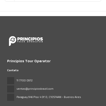
Principios Tour Operator
Contato
11 7700 0972
ventas@principiosbrazil.com
Paraguay 946 Piso 4 Of. D
, C1057AAN - Buenos Aires