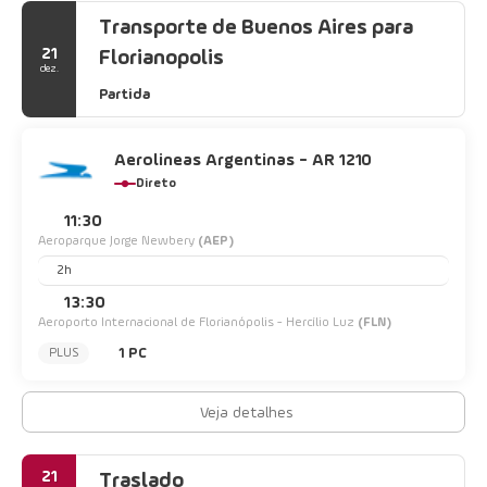
Transporte de Buenos Aires para
21
Florianopolis
dez.
Partida
Aerolineas Argentinas - AR 1210
Direto
11:30
Aeroparque Jorge Newbery
(AEP)
2h
13:30
Aeroporto Internacional de Florianópolis - Hercílio Luz
(FLN)
1 PC
PLUS
Veja detalhes
21
Traslado