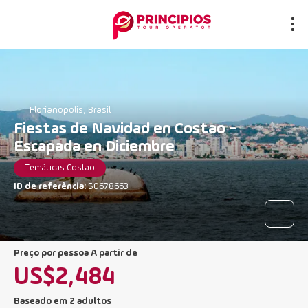
Florianopolis, Brasil
Fiestas de Navidad en Costao -
Escapada en Diciembre
Temáticas Costao
ID de referência:
50678663
preço por pessoa A partir de
US$2,484
Baseado em 2 adultos