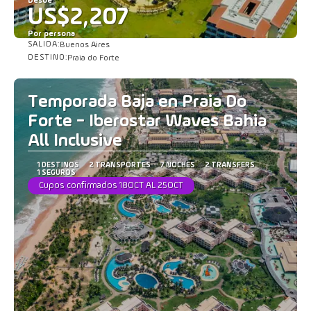
Desde
US$2,207
Por persona
SALIDA:
Buenos Aires
Ver
DESTINO:
Praia do Forte
Temporada Baja en Praia Do
Forte - Iberostar Waves Bahia
All Inclusive
1 DESTINOS
2 TRANSPORTES
7 NOCHES
2 TRANSFERS
1 SEGUROS
Cupos confirmados 18OCT AL 25OCT