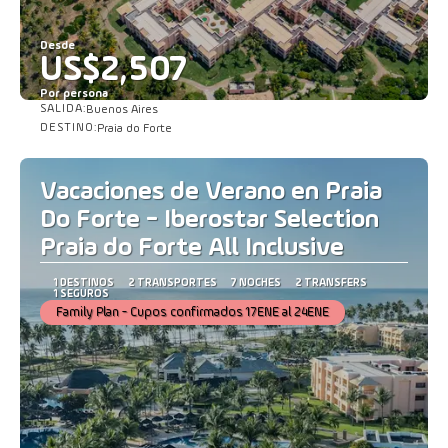
Desde
US$2,507
Por persona
SALIDA:
Buenos Aires
Ver
DESTINO:
Praia do Forte
Vacaciones de Verano en Praia
Do Forte - Iberostar Selection
Praia do Forte All Inclusive
1 DESTINOS
2 TRANSPORTES
7 NOCHES
2 TRANSFERS
1 SEGUROS
Family Plan - Cupos confirmados 17ENE al 24ENE