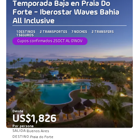
Temporada Baja en Praia Do
Forte - Iberostar Waves Bahia
All Inclusive
1 DESTINOS
2 TRANSPORTES
7 NOCHES
2 TRANSFERS
1 SEGUROS
Cupos confirmados 25OCT AL 01NOV
Desde
US$1,826
Por persona
SALIDA:
Buenos Aires
Ver
DESTINO:
Praia do Forte