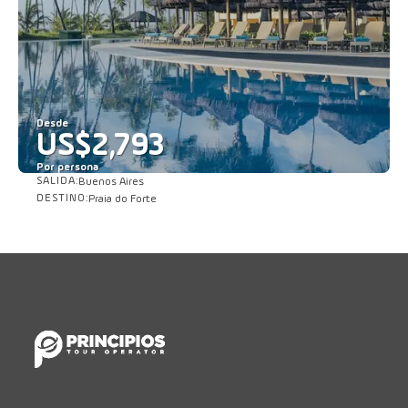
Desde
US$2,793
Por persona
SALIDA:
Buenos Aires
Ver
DESTINO:
Praia do Forte