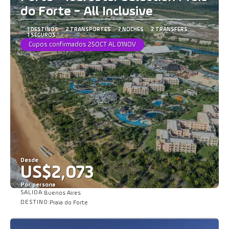
do Forte - All Inclusive
1 DESTINOS
2 TRANSPORTES
7 NOCHES
2 TRANSFERS
1 SEGUROS
Cupos confirmados 25OCT AL 01NOV
Desde
US$2,073
Por persona
SALIDA:
Buenos Aires
Ver
DESTINO:
Praia do Forte