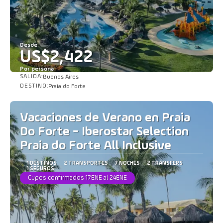
Desde
US$2,422
Por persona
SALIDA:
Buenos Aires
Ver
DESTINO:
Praia do Forte
Vacaciones de Verano en Praia
Do Forte - Iberostar Selection
Praia do Forte All Inclusive
1 DESTINOS
2 TRANSPORTES
7 NOCHES
2 TRANSFERS
1 SEGUROS
Cupos confirmados 17ENE al 24ENE