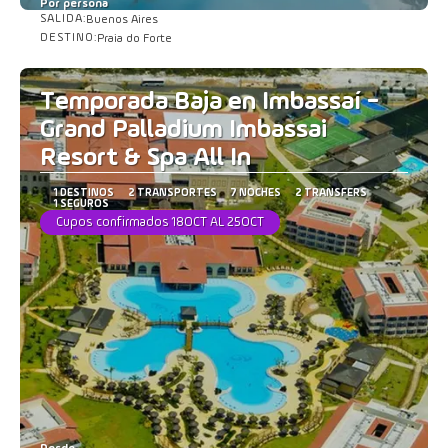
Por persona
SALIDA:
Buenos Aires
Ver
DESTINO:
Praia do Forte
Temporada Baja en Imbassaí -
Grand Palladium Imbassai
Resort & Spa All In
1 DESTINOS
2 TRANSPORTES
7 NOCHES
2 TRANSFERS
1 SEGUROS
Cupos confirmados 18OCT AL 25OCT