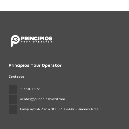
Principios Tour Operator
Contacto
11 7700 0972
ventas@principiosbrazil.com
Paraguay 946 Piso 4 Of. D
, C1057AAN - Buenos Aires