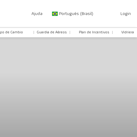
Ajuda
Português (Brasil)
Login
ipo de Cambio
Guardia de Aéreos
Plan de Incentivos
Vidriera