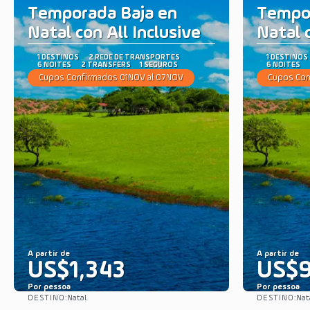
Temporada Baja en
Tempor
Natal con All Inclusive
Natal
1 DESTINOS
2 REDE DE TRANSPORTES
1 DESTINOS
6 NOITES
2 TRANSFERS
1 SEGUROS
6 NOITES
Cupos Confirmados 01NOV al 07NOV
Cupos Con
A partir de
A partir de
US$1,343
US$
Por pessoa
Por pessoa
DESTINO:
DESTINO:
Natal
Nat
Saiba mais