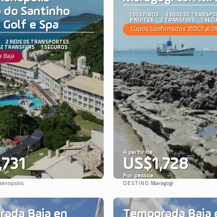
 do Santinho
1 DESTINOS
2 REDE DE TRANSP
8 NOITES
2 TRANSFERS
1 SEG
 Golf e Spa
Cupos Confirmados 31OCT al 
2 REDE DE TRANSPORTES
2 TRANSFERS
1 SEGUROS
 Baja
A partir de
,731
US$1,728
Por pessoa
DESTINO:
rianopolis
Maragogi
Saiba mais
Saiba mais
ada Baja en
Temporada Baja 