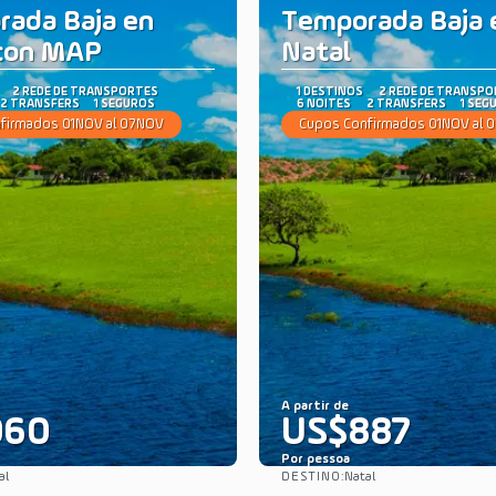
ada Baja en
Temporada Baja 
 con MAP
Natal
2 REDE DE TRANSPORTES
1 DESTINOS
2 REDE DE TRANSP
2 TRANSFERS
1 SEGUROS
6 NOITES
2 TRANSFERS
1 SEG
firmados 01NOV al 07NOV
Cupos Confirmados 01NOV al 
A partir de
960
US$887
Por pessoa
DESTINO:
al
Natal
Saiba mais
Saiba mais