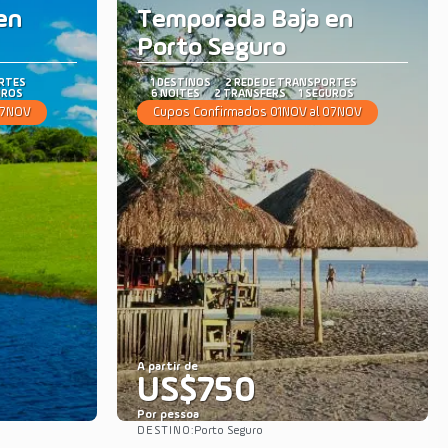
en
Temporada Baja en
Porto Seguro
ORTES
1 DESTINOS
2 REDE DE TRANSPORTES
UROS
6 NOITES
2 TRANSFERS
1 SEGUROS
07NOV
Cupos Confirmados 01NOV al 07NOV
A partir de
US$750
Por pessoa
DESTINO:
Porto Seguro
Saiba mais