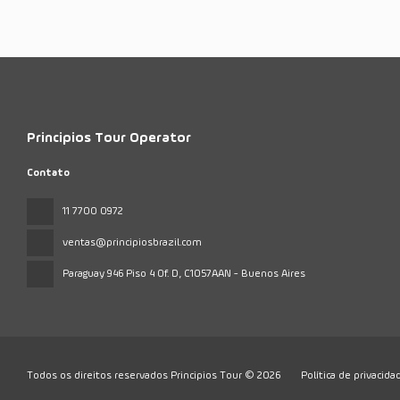
Principios Tour Operator
Contato
11 7700 0972
ventas@principiosbrazil.com
Paraguay 946 Piso 4 Of. D
, C1057AAN - Buenos Aires
Todos os direitos reservados Principios Tour © 2026
Política de privacida