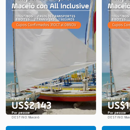
Maceió con All Inclusive
Macei
1 DESTINOS
2 REDE DE TRANSPORTES
1 DESTINOS
8 NOITES
2 TRANSFERS
1 SEGUROS
8 NOITES
Cupos Confirmados 31OCT al 08NOV
Cupos Con
A partir de
A partir de
US$2,143
US$1
Por pessoa
Por pessoa
DESTINO:
DESTINO:
Maceió
Mac
Saiba mais