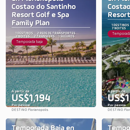
Costao do Santinho
Costao
Resort Golf e Spa
Resort
Family Plan
1 DESTINOS
7 NOITES
1 DESTINOS
2 REDE DE TRANSPORTES
Temporada
7 NOITES
2 TRANSFERS
1 SEGUROS
Temporada baja
A partir de
A partir de
US$1,194
US$1
Por pessoa
Por pessoa
DESTINO:
DESTINO:
Florianopolis
Flo
Saiba mais
Temporada Baja en
Tempor