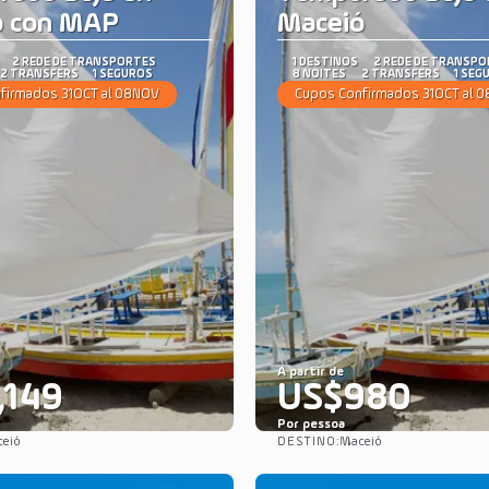
ó con MAP
Maceió
2 REDE DE TRANSPORTES
1 DESTINOS
2 REDE DE TRANSP
2 TRANSFERS
1 SEGUROS
8 NOITES
2 TRANSFERS
1 SEG
firmados 31OCT al 08NOV
Cupos Confirmados 31OCT al 
A partir de
,149
US$980
Por pessoa
DESTINO:
eió
Maceió
Saiba mais
Saiba mais