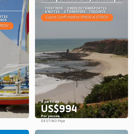
1 DESTINOS
2 REDE DE TRANSPORTES
6 NOITES
2 TRANSFERS
1 SEGUROS
ORTES
Cupos Confirmados 01NOV al 07NOV
UROS
08NOV
A partir de
US$994
Por pessoa
DESTINO:
Pipa
Saiba mais