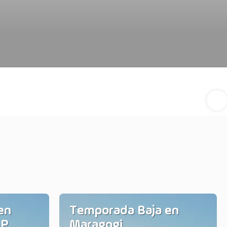
en
Temporada Baja en
AP
Maragogi