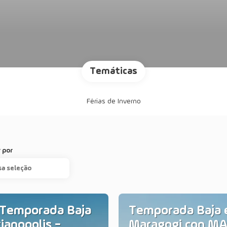
Temáticas
Férias de Inverno
 por
sa seleção
 Temporada Baja
Temporada Baja 
ianopolis -
Maragogi con M