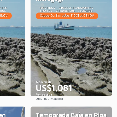
ORTES
1 DESTINOS
2 REDE DE TRANSPORTES
UROS
8 NOITES
2 TRANSFERS
1 SEGUROS
08NOV
Cupos Confirmados 31OCT al 08NOV
A partir de
US$1,081
Por pessoa
DESTINO:
Maragogi
Saiba mais
en
Temporada Baja en Pipa