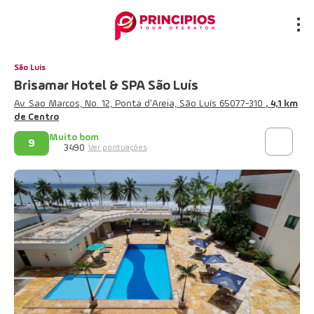
São Luís
Brisamar Hotel & SPA São Luís
Av. Sao Marcos, No. 12, Ponta d'Areia, São Luís 65077-310
, 4,1 km
de Centro
Muito bom
9
3490
Ver pontuações