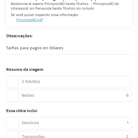
Asistencia al viajero Principios60 hasta 76 años
-
Principios60 de
Interassist sin franquicia hasta 76 años sin cumplir
Se você quiser expandir essa informação:
Principios60.pdf
Observações:
Tarifas para pagos en dólares.
Resumo da viagem
2 Adultos
Noites
6
Essa idéia inclui
Destinos
1
Transportes
2