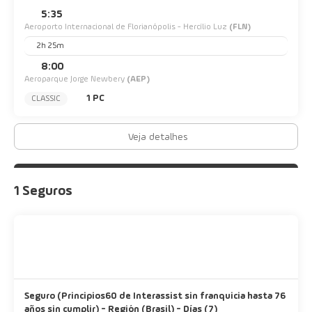
5:35
Aeroporto Internacional de Florianópolis - Hercílio Luz
(FLN)
2h 25m
8:00
Aeroparque Jorge Newbery
(AEP)
1 PC
CLASSIC
Veja detalhes
1 Seguros
Seguro (Principios60 de Interassist sin franquicia hasta 76
años sin cumplir) - Región (Brasil) - Días (7)