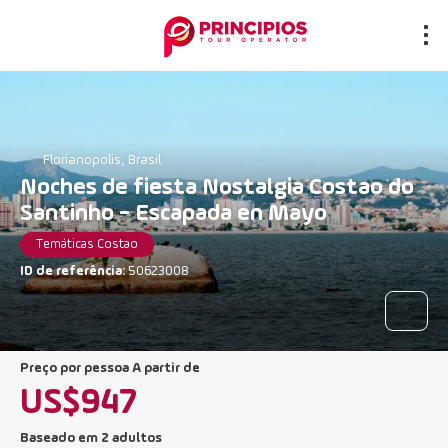
Florianopolis, Brasil
Noches de fiesta Nostalgia Costao do
Santinho - Escapada en Mayo
Temáticas Costao
ID de referência:
50623008
preço por pessoa A partir de
US$947
Baseado em 2 adultos