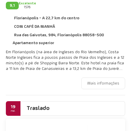
Excelente
9,1
1578
Florianópolis - A 22,7 km do centro
COM CAFÉ DA MANHÃ
Rua das Gaivotas, 984, Florianópolis 88058-500
Apartamento superior
Em Florianópolis (na área de Ingleses do Rio Vermelho), Costa
Norte Ingleses fica a poucos passos de Praia dos Ingleses e a 12
minuto(s) a pé de Shopping Barra Norte. Este hotel na praia fica
a 11 km de Praia de Canasvieiras e a 13,2 km de Praia do Jurerê.
Desfrute de uma grande variedade de instalações recreativas,
Mais informações
como uma piscina externa, uma piscina interna e uma banheira
de hidromassagem. Este hotel também oferece Wi-Fi de
cortesia, serviços de concierge e sala de jogos.
19
Sinta-se em casa em um de nossos 52 quartos com frigobares e
Traslado
mai.
TVs LCD. A propriedade oferece Wi-Fi de cortesia para navegar
na web e canais a cabo para a sua diversão. Banheiro privativo
com chuveiros apresenta chuveiros com efeito de chuva e
produtos de toalete de cortesia. As comodidades incluem