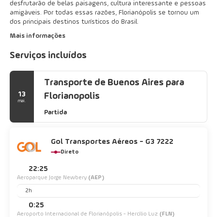
desfrutarão de belas paisagens, cultura interessante e pessoas
amigáveis. Por todas essas razões, Florianópolis se tornou um
dos principais destinos turísticos do Brasil.
Mais informações
Serviços incluídos
Transporte de Buenos Aires para
13
Florianopolis
mai.
Partida
Gol Transportes Aéreos - G3 7222
Direto
22:25
Aeroparque Jorge Newbery
(AEP)
2h
0:25
Aeroporto Internacional de Florianópolis - Hercílio Luz
(FLN)