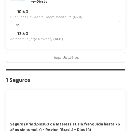
Direto
10:40
Guarulhos Gov Andre Franco Montouro
(GRU)
3h
13:40
Aeroparque Jorge Newbery
(AEP)
Veja detalhes
1 Seguros
Seguro (Principios60 de Interassist sin franquicia hasta 76
años sin cumplir) - Región (Brasil) - Días (4)