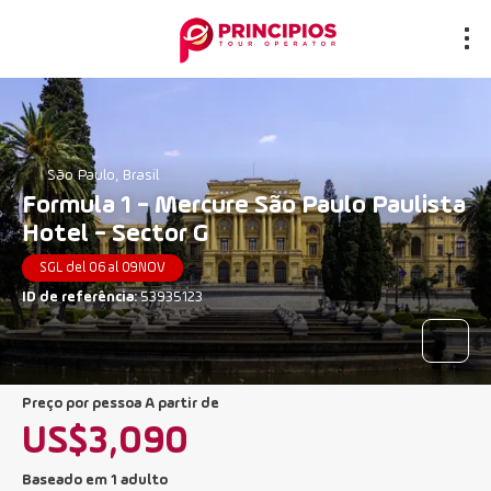
São Paulo, Brasil
Formula 1 - Mercure São Paulo Paulista
Hotel - Sector G
SGL del 06 al 09NOV
ID de referência:
53935123
preço por pessoa A partir de
US$3,090
Baseado em 1 adulto