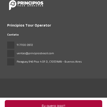
Principios Tour Operator
Contato
11 7700 0972
ventas@principiosbrazil.com
Paraguay 946 Piso 4 Of. D
, C1057AAN - Buenos Aires
Todos os direitos reservados Principios Tour © 2026
Política de
privacidade
Eu quero isso!!