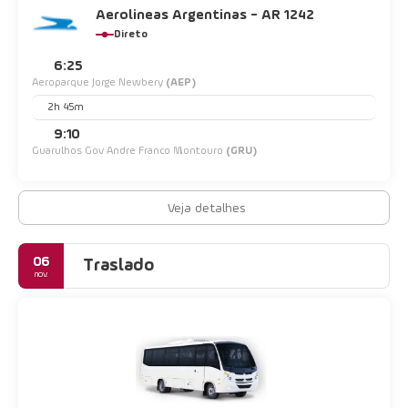
Aerolineas Argentinas - AR 1242
Direto
6:25
Aeroparque Jorge Newbery
(AEP)
2h 45m
9:10
Guarulhos Gov Andre Franco Montouro
(GRU)
Veja detalhes
06
Traslado
nov.