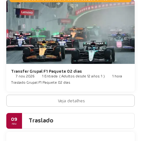
Transfer Grupal F1 Paquete 02 dias
7 nov. 2026
1 Entrada
(
Adultos desde 12 años: 1
)
1 hora
Traslado Grupal F1 Paquete 02 días
Veja detalhes
09
Traslado
nov.