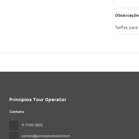
Observaçõe
Tarifas para
Principios Tour Operator
Contato
11 7700 0972
ventas@principiosbrazil.com