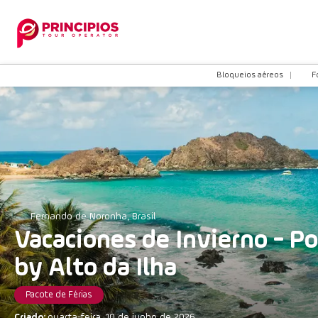
Bloqueios aéreos
F
Fernando de Noronha, Brasil
Vacaciones de Invierno - P
by Alto da Ilha
Pacote de Férias
Criado:
quarta-feira, 10 de junho de 2026