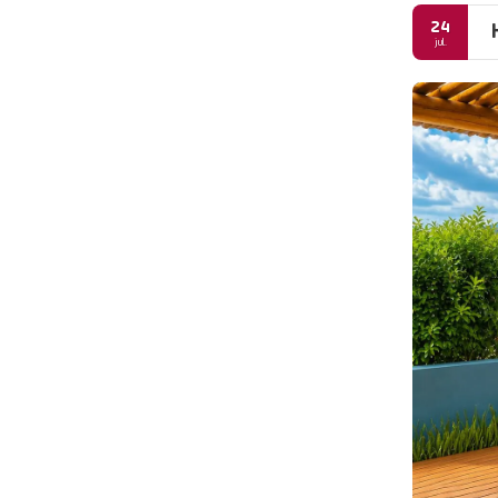
24
jul.