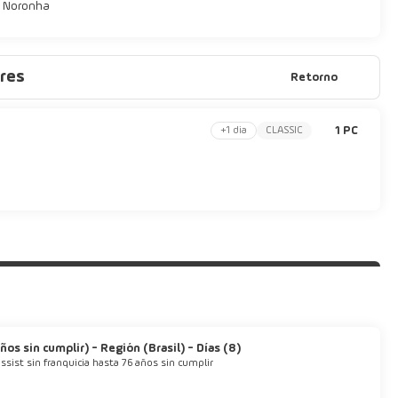
e Noronha
res
Retorno
1 PC
+1 dia
CLASSIC
os sin cumplir) - Región (Brasil) - Días (8)
ssist sin franquicia hasta 76 años sin cumplir