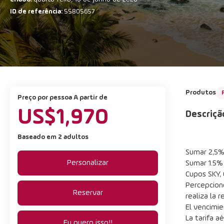
ID de referência:
55805657
Produtos
preço por pessoa A partir de
US$1,970
Descriçã
Baseado em 2 adultos
Sumar 2,5% 
Personalizar
Sumar 1.5%
Cupos SKY, 
Percepcione
Reservar
realiza la r
El vencimie
La tarifa a
Eu quero isso!!