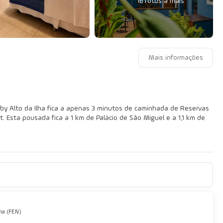
16 fotos a mais
Mais informações
 by Alto da Ilha fica a apenas 3 minutos de caminhada de Reservas
m de
de tela plana. A propriedade oferece Wi-Fi de cortesia para
 chuveiros.
a (FEN)