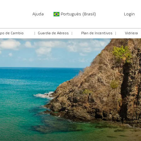
Ajuda
Português (Brasil)
Login
ipo de Cambio
Guardia de Aéreos
Plan de Incentivos
Vidriera