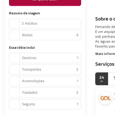
Resumo da viagem
Sobre o 
2 Adultos
Fernando de
É um arquipé
Noites
6
sob penhasc
As águas ao 
favorito par
Essa idéia inclui
Mais infor
Destinos
1
Serviços
Transportes
2
24
Acomodações
1
jul.
Traslados
2
Seguros
1