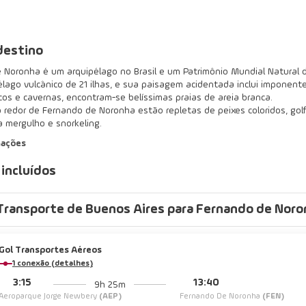
destino
 Noronha é um arquipélago no Brasil e um Patrimônio Mundial Natural 
lago vulcânico de 21 ilhas, e sua paisagem acidentada inclui imponente
os e cavernas, encontram-se belíssimas praias de areia branca.
redor de Fernando de Noronha estão repletas de peixes coloridos, golfi
a mergulho e snorkeling.
mações
 incluídos
Transporte de Buenos Aires para Fernando de Noro
Gol Transportes Aéreos
1 conexão (detalhes)
3:15
13:40
9h 25m
Aeroparque Jorge Newbery
(AEP)
Fernando De Noronha
(FEN)