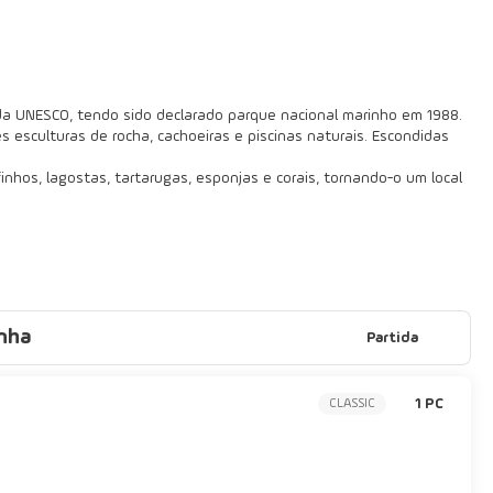
da UNESCO, tendo sido declarado parque nacional marinho em 1988.
s esculturas de rocha, cachoeiras e piscinas naturais. Escondidas
nhos, lagostas, tartarugas, esponjas e corais, tornando-o um local
nha
Partida
1 PC
CLASSIC