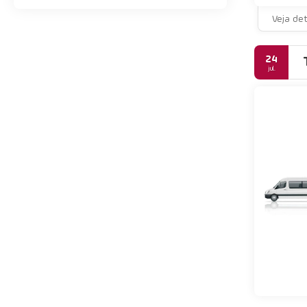
Veja de
24
jul.