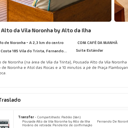
Alto da Vila Noronha by Alto da Ilha
o de Noronha - A 2,3 km do centro
COM CAFÉ DA MANHÃ
Suite Estándar
ta 185 Vila do Trinta, Fernando de Noronha 53990-000
 de Noronha (na área de Vila da Trinta), Pousada Alto da Vila Noronha
ha e Atol das Rocas e a 10 minutos a pé de Praça Flamboyant. Esta pousada fica a 1 km de Palácio de São Miguel e a 1,1 k
oca.
ista em um terraço e aproveite comodidades como Wi-Fi de cortesia.
 casa em um de nossos 9 quartos com ar-condicionado, frigobares e TVs 
Traslado
web e canais via satélite para a sua diversão. Os banheiros apresentam
fé da manhã grátis é servido diariamente, entre 7h e 9h30.
Transfer
- Compartilhado: Padrão (Van)
ica aberta em horário limitado.
Pousada Alto da Vila Noronha by Alto da Ilha
Fernando De Noronh
Horário de retirada: Pendente de confirmação