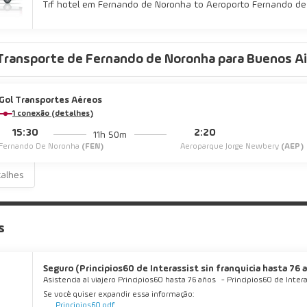
Trf hotel em Fernando de Noronha to Aeroporto Fernando d
Transporte de Fernando de Noronha para Buenos Ai
Gol Transportes Aéreos
1 conexão (detalhes)
15:30
2:20
11h 50m
Fernando De Noronha
(FEN)
Aeroparque Jorge Newbery
(AEP)
talhes
s
Seguro (Principios60 de Interassist sin franquicia hasta 76 añ
Asistencia al viajero Principios60 hasta 76 años
-
Principios60 de Intera
Se você quiser expandir essa informação:
Principios60.pdf