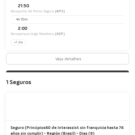
21:50
Aeroporto de Porto Seguro
(BPS)
4h 10m
2:00
Aeroparque Jorge Newbery
(AEP)
+1 dia
Veja detalhes
1 Seguros
Seguro (Principios60 de Interassist sin franquicia hasta 76
años sin cumplir) - Región (Brasil) - Días (9)