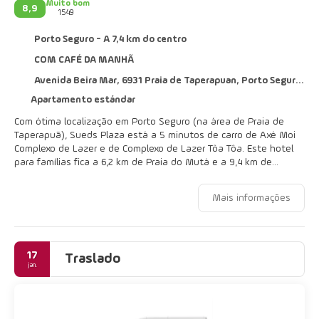
Muito bom
8,9
1549
Porto Seguro - A 7,4 km do centro
COM CAFÉ DA MANHÃ
Avenida Beira Mar, 6931 Praia de Taperapuan, Porto Seguro 45810-000
Apartamento estándar
Com ótima localização em Porto Seguro (na área de Praia de
Taperapuã), Sueds Plaza está a 5 minutos de carro de Axé Moi
Complexo de Lazer e de Complexo de Lazer Tôa Tôa. Este hotel
para famílias fica a 6,2 km de Praia do Mutá e a 9,4 km de
Passarela do Descobrimento.
Mais informações
Relaxe em uma das 2 piscinas externas ou aproveite outras
instalações recreativas, que incluem uma sauna seca. Este hotel
também oferece Wi-Fi de cortesia, sala de jogos e lojas no local.
Os hóspedes podem pegar o traslado local (sobretaxa) para as
17
atrações da área.
Traslado
jan.
Sinta-se em casa em um de nossos 117 quartos com decoração
individual, com frigobares e TVs de tela plana. Os quartos
possuem varandas particulares. A propriedade oferece Wi-Fi de