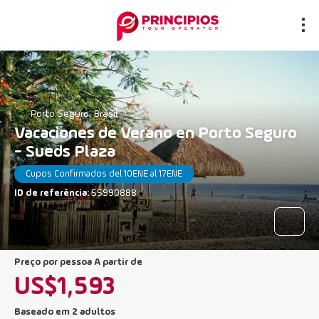
Porto Seguro, Brasil
Vacaciones de Verano en Porto Seguro
- Sueds Plaza
Cupos Confirmados del 10ENE al 17ENE
ID de referência:
55990888
preço por pessoa A partir de
US$1,593
Baseado em 2 adultos