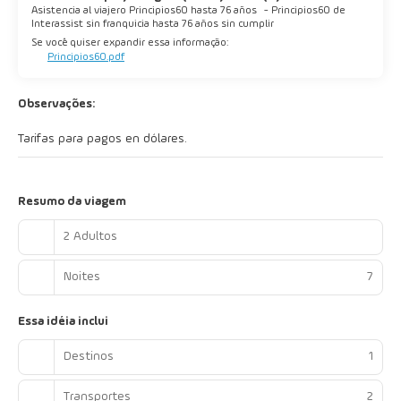
Asistencia al viajero Principios60 hasta 76 años
-
Principios60 de
Interassist sin franquicia hasta 76 años sin cumplir
Se você quiser expandir essa informação:
Principios60.pdf
Observações:
Tarifas para pagos en dólares.
Resumo da viagem
2 Adultos
Noites
7
Essa idéia inclui
Destinos
1
Transportes
2