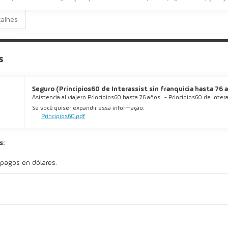
talhes
s
Seguro (Principios60 de Interassist sin franquicia hasta 76 añ
Asistencia al viajero Principios60 hasta 76 años
-
Principios60 de Intera
Se você quiser expandir essa informação:
Principios60.pdf
s:
 pagos en dólares.