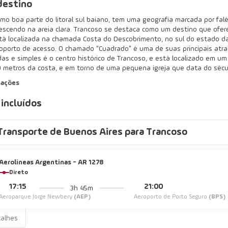
destino
mo boa parte do litoral sul baiano, tem uma geografia marcada por falés
rescendo na areia clara. Trancoso se destaca como um destino que ofe
tá localizada na chamada Costa do Descobrimento, no sul do estado da
eroporto de acesso. O chamado "Cuadrado" é uma de suas principais atra
das e simples é o centro histórico de Trancoso, e está localizado em u
0 metros da costa, e em torno de uma pequena igreja que data do sécul
mações
 incluídos
Transporte de Buenos Aires para Trancoso
Aerolineas Argentinas - AR 1278
Direto
17:15
21:00
3h 45m
Aeroparque Jorge Newbery
(AEP)
Aeroporto de Porto Seguro
(BPS)
talhes