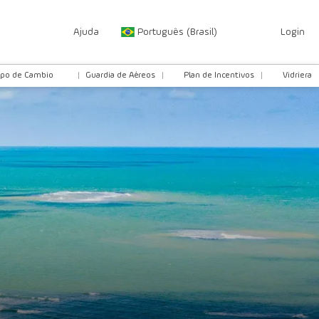
Ajuda
Português (Brasil)
Login
ipo de Cambio
Guardia de Aéreos
Plan de Incentivos
Vidriera