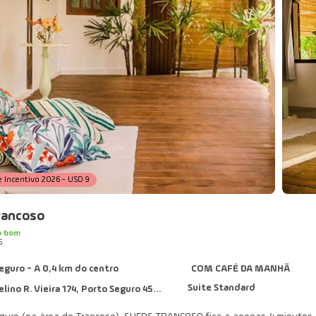
e Incentivo 2026 - USD 9
rancoso
o bom
6
eguro - A 0,4 km do centro
COM CAFÉ DA MANHÃ
Suite Standard
ino R. Vieira 174, Porto Seguro 45818-000