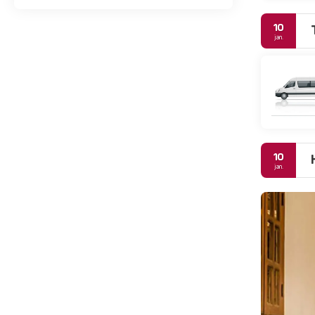
10
jan.
10
jan.