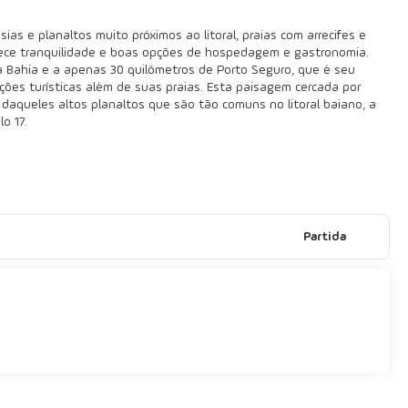
ias e planaltos muito próximos ao litoral, praias com arrecifes e
rece tranquilidade e boas opções de hospedagem e gastronomia.
 Bahia e a apenas 30 quilômetros de Porto Seguro, que é seu
ções turísticas além de suas praias. Esta paisagem cercada por
m daqueles altos planaltos que são tão comuns no litoral baiano, a
o 17.
Partida