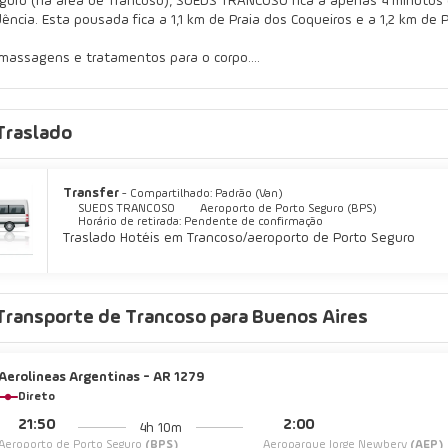
guro (na área de Trancoso), SUEDS TRANCOSO fica a apenas 4 minutos 
da Independência. Esta pousada fica a 1,1 km de Praia dos Coqueiros e a 1,2 k
massagens e tratamentos para o corpo.
 casa em um de nossos 10 quartos. A propriedade oferece Wi-Fi de cort
Traslado
OSO oferece aos hóspedes deliciosas opções de refeição no um restaur
ica aberta em horário limitado. Estacionamento grátis sem manobrista e
Transfer
- Compartilhado: Padrão (Van)
SUEDS TRANCOSO
Aeroporto de Porto Seguro (BPS)
Horário de retirada: Pendente de confirmação
Traslado Hotéis em Trancoso/aeroporto de Porto Seguro
Transporte de Trancoso para Buenos Aires
Aerolineas Argentinas - AR 1279
Direto
21:50
2:00
4h 10m
Aeroporto de Porto Seguro
(BPS)
Aeroparque Jorge Newbery
(AEP)