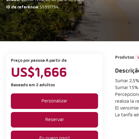
ID de referência:
55991794
Produtos
preço por pessoa A partir de
US$1,666
Descriçã
Sumar 2,5% 
Baseado em 2 adultos
Sumar 1.5%
Percepcione
Personalizar
realiza la r
El vencimie
La tarifa a
Reservar
Eu quero isso!!