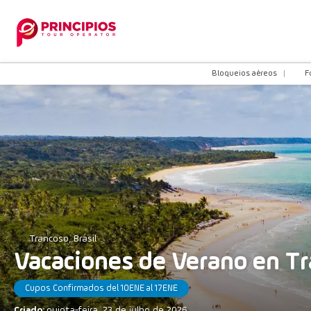
Bloqueios aéreos
F
Trancoso, Brasil
Vacaciones de Verano en T
Cupos Confirmados del 10ENE al 17ENE
Criado:
quinta-feira, 23 de julho de 2026