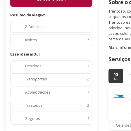
Sobre o 
Trancoso, co
Resumo da viagem
coqueiros c
Trancoso es
2 Adultos
principal a
casas colori
cerca de 40
Noites
7
Mais infor
Essa idéia inclui
Serviços
Destinos
1
10
Transportes
2
jan.
Acomodações
1
Traslados
2
Seguros
1
Veja de