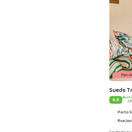
Plan d
Sueds T
Muit
8,9
23
Porto S
Rua Jovel