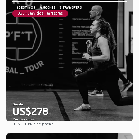
1 DESTINOS
4 NOCHES
2 TRANSFERS
DBL - Servicios Terrestres
Desde
US$278
Por persona
DESTINO:
Río de Janeiro
Ver