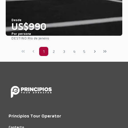
Desde
US$990
Por persona
DESTINO:
Río de Janeiro
Ver
1
2
3
4
5
Principios Tour Operator
Contacto