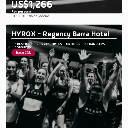
US$1,266
Por persona
DESTINO:
Río de Janeiro
Ver
HYROX - Regency Barra Hotel
1 DESTINOS
2 TRANSPORTES
4 NOCHES
2 TRANSFERS
1 SEGUROS
Base SGL