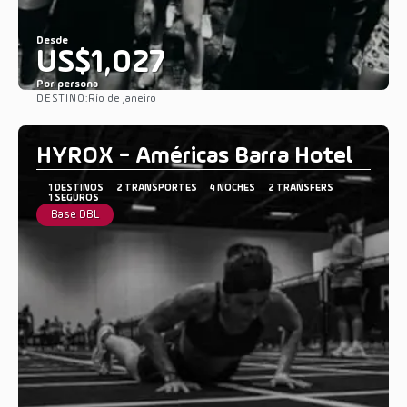
Desde
US$1,027
Por persona
DESTINO:
Río de Janeiro
Ver
HYROX - Américas Barra Hotel
1 DESTINOS
2 TRANSPORTES
4 NOCHES
2 TRANSFERS
1 SEGUROS
Base DBL