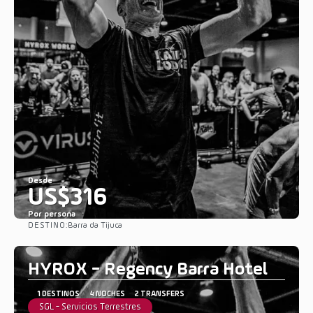
Desde
US$316
Por persona
DESTINO:
Barra da Tijuca
Ver
HYROX - Regency Barra Hotel
1 DESTINOS
4 NOCHES
2 TRANSFERS
SGL - Servicios Terrestres