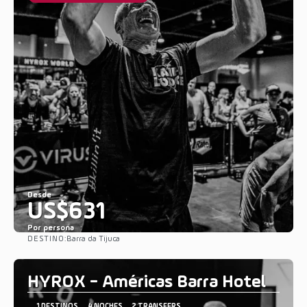
Desde
US$631
Por persona
DESTINO:
Barra da Tijuca
Ver
HYROX - Américas Barra Hotel
1 DESTINOS
4 NOCHES
2 TRANSFERS