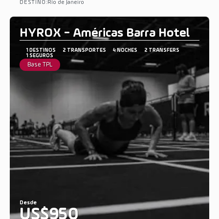
DESTINO:
Río de Janeiro
Ver
HYROX - Américas Barra Hotel
1 DESTINOS
2 TRANSPORTES
4 NOCHES
2 TRANSFERS
1 SEGUROS
Base TPL
Desde
US$950