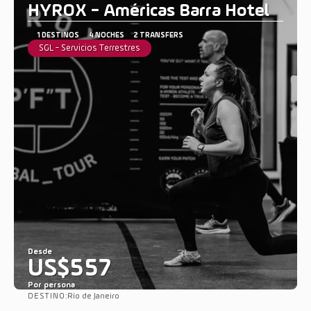
HYROX - Américas Barra Hotel
1 DESTINOS
4 NOCHES
2 TRANSFERS
SGL - Servicios Terrestres
Desde
US$557
Por persona
DESTINO:
Río de Janeiro
Ver