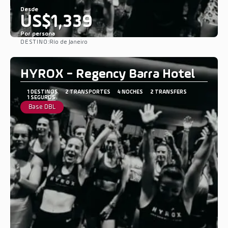
Desde
US$1,339
Por persona
DESTINO:
Río de Janeiro
Ver
HYROX - Regency Barra Hotel
1 DESTINOS
2 TRANSPORTES
4 NOCHES
2 TRANSFERS
1 SEGUROS
Base DBL