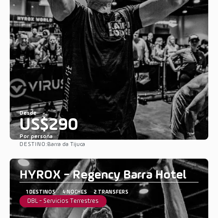
Desde
US$290
Por persona
DESTINO:
Barra da Tijuca
Ver
HYROX - Regency Barra Hotel
1 DESTINOS
4 NOCHES
2 TRANSFERS
DBL - Servicios Terrestres