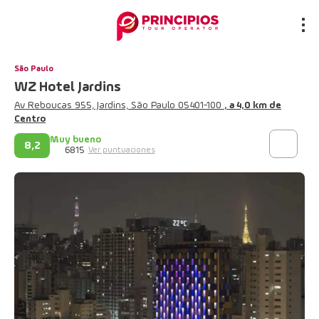
São Paulo
WZ Hotel Jardins
Av Reboucas 955, Jardins, São Paulo 05401-100
, a 4,0 km de
Centro
Muy bueno
8,2
6815
Ver puntuaciones