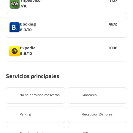
Tripadvisor
1137
7/10
Booking
4672
8,3/10
Expedia
1006
8,8/10
Servicios principales
No se admiten mascotas
Gimnasio
Parking
Recepción 24 horas