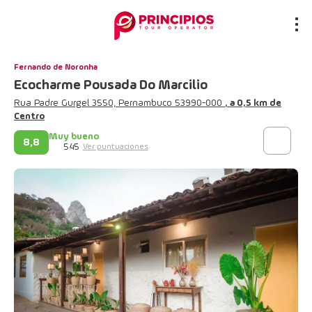
Fernando de Noronha
Ecocharme Pousada Do Marcilio
Rua Padre Gurgel 3550, Pernambuco 53990-000
, a 0,5 km de
Centro
Muy bueno
8,8
545
Ver puntuaciones