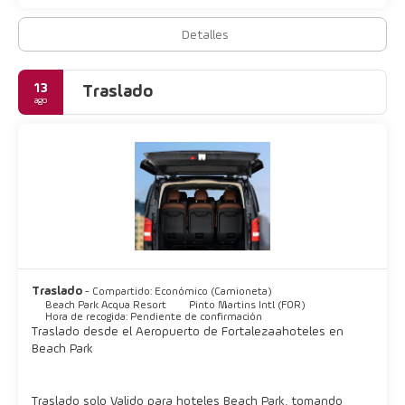
Tendrás una sala de ordenadores, tintorería y un servicio de
Detalles
recepción las 24 horas a tu disposición. Pagando un pequeño
suplemento podrás aprovechar prestaciones como servicio de
transporte al aeropuerto (ida y vuelta) de pago y aparcamiento
13
Traslado
sin asistencia gratuito.
ago
Traslado
- Compartido: Económico (Camioneta)
Beach Park Acqua Resort
Pinto Martins Intl (FOR)
Hora de recogida: Pendiente de confirmación
Traslado desde el Aeropuerto de Fortaleza a hoteles en
Beach Park
Traslado solo Valido para hoteles Beach Park, tomando