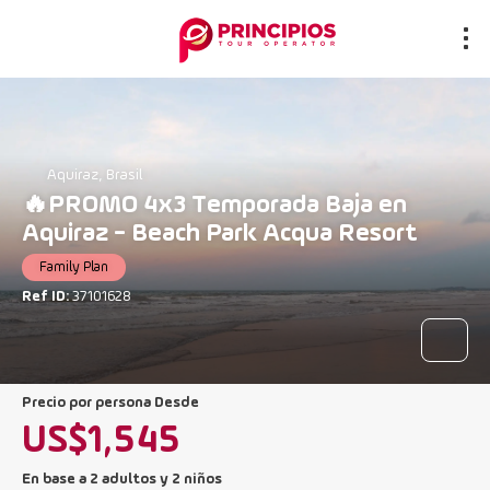
Aquiraz, Brasil
🔥PROMO 4x3 Temporada Baja en
Aquiraz - Beach Park Acqua Resort
Family Plan
Ref ID:
37101628
precio por persona Desde
US$1,545
En base a 2 adultos y 2 niños