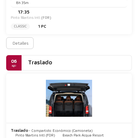
8h 35m
17:35
Pinto Martins Intl
(FOR)
1 PC
CLASSIC
Detalles
06
Traslado
ago
Traslado
- Compartido: Económico (Camioneta)
Pinto Martins Intl (FOR)
Beach Park Acqua Resort