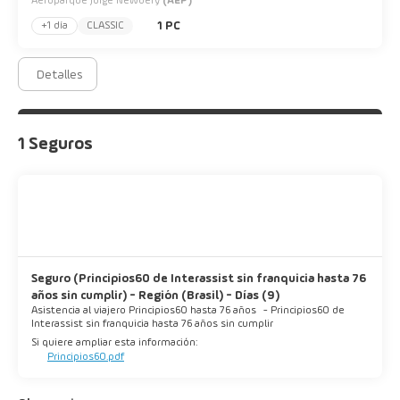
Aeroparque Jorge Newbery
(AEP)
1 PC
+1 día
CLASSIC
Detalles
1 Seguros
Seguro (Principios60 de Interassist sin franquicia hasta 76
años sin cumplir) - Región (Brasil) - Días (9)
Asistencia al viajero Principios60 hasta 76 años
-
Principios60 de
Interassist sin franquicia hasta 76 años sin cumplir
Si quiere ampliar esta información:
Principios60.pdf