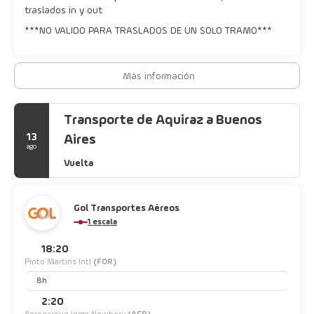
traslados in y out
***NO VALIDO PARA TRASLADOS DE UN SOLO TRAMO***
Más información
Transporte de Aquiraz a Buenos
13
Aires
ago
Vuelta
Gol Transportes Aéreos
1 escala
18:20
Pinto Martins Intl
(FOR)
8h
2:20