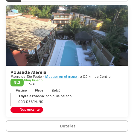
Pousada Mareia
Morro de São Paulo -
Mostrar en el mapa
> a 0,7 km de Centro
Muy bueno
8,3
524
Piscina
Playa
Balcón
Triple estándar con plus balcón
CON DESAYUNO
Nos encanta
Detalles