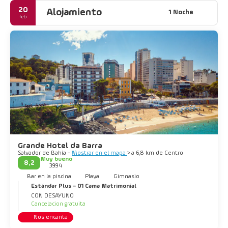
Salvador te abraza y no dejarte ir, así que venga y asuma su
20
Alojamiento
1 Noche
feb
Grande Hotel da Barra
Salvador de Bahía -
Mostrar en el mapa
> a 6,8 km de Centro
Muy bueno
8,2
3994
Bar en la piscina
Playa
Gimnasio
Estándar Plus – 01 Cama Matrimonial
CON DESAYUNO
Cancelacion gratuita
Nos encanta