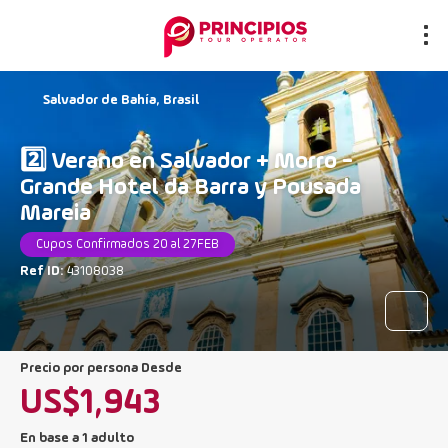
Salvador de Bahía, Brasil
2️⃣ Verano en Salvador + Morro -
Grande Hotel da Barra y Pousada
Mareia
Cupos Confirmados 20 al 27FEB
Ref ID:
43108038
precio por persona Desde
US$1,943
En base a 1 adulto