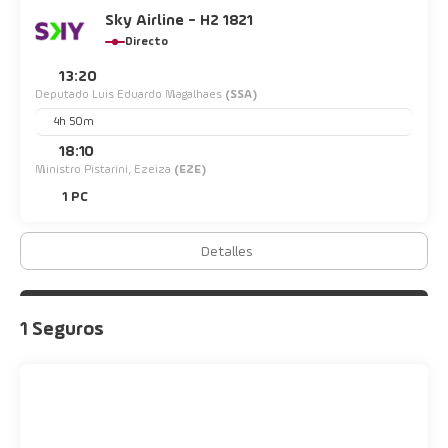
Sky Airline - H2 1821
Directo
13:20
Deputado Luis Eduardo Magalhaes
(SSA)
4h 50m
18:10
Ministro Pistarini, Ezeiza
(EZE)
1 PC
Detalles
1 Seguros