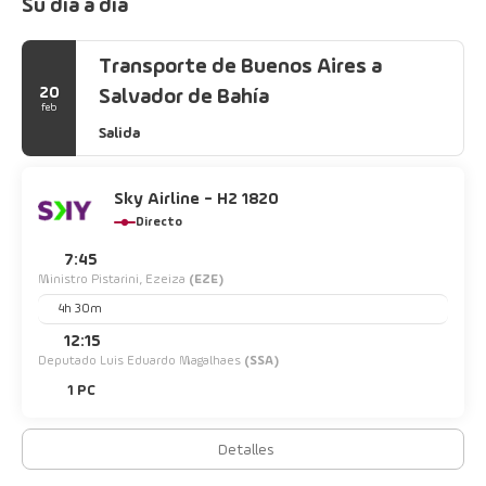
Su día a día
Transporte de Buenos Aires a
20
Salvador de Bahía
feb
Salida
Sky Airline - H2 1820
Directo
7:45
Ministro Pistarini, Ezeiza
(EZE)
4h 30m
12:15
Deputado Luis Eduardo Magalhaes
(SSA)
1 PC
Detalles