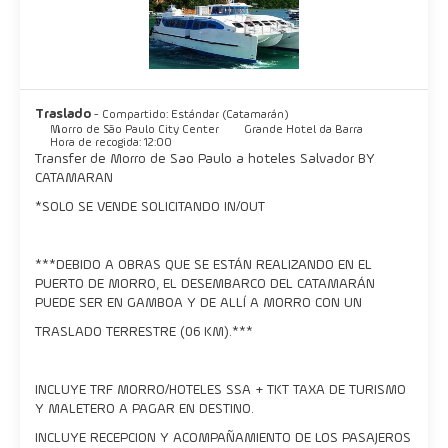
Salvador es el centro de colorido e histórico de Brasil de la
cultura afro-brasileña, la cultura africana es una gran parte de
esta ciudad y es evidente en su comida, la música y las
tradiciones religiosas. Hay numerosos terreiros, templos de la
religión Candomblé ampliamente practicada de origen africano,
Traslado
- Compartido: Estándar (Catamarán)
repartidos por toda la ciudad.
Morro de São Paulo City Center
Grande Hotel da Barra
Hora de recogida: 12:00
Transfer de Morro de Sao Paulo a hoteles Salvador BY
La mayoría de los terreiros permitirán a los visitantes asistir a
CATAMARAN
sus ceremonias. Lo mejor del Salvador se encuentra en su vida
diaria, caminar en la playa, disfrutando de su deliciosa comida,
*SOLO SE VENDE SOLICITANDO IN/OUT
admirando la puesta de sol y disfrutar de su cultura única.
Salvador te abraza y no dejarte ir, así que venga y asuma su
***DEBIDO A OBRAS QUE SE ESTÁN REALIZANDO EN EL
PUERTO DE MORRO, EL DESEMBARCO DEL CATAMARÁN
PUEDE SER EN GAMBOA Y DE ALLÍ A MORRO CON UN
TRASLADO TERRESTRE (06 KM).***
INCLUYE TRF MORRO/HOTELES SSA + TKT TAXA DE TURISMO
Y MALETERO A PAGAR EN DESTINO.
INCLUYE RECEPCION Y ACOMPAÑAMIENTO DE LOS PASAJEROS