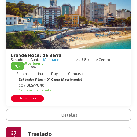
Grande Hotel da Barra
Salvador de Bahía -
Mostrar en el mapa
> a 6,8 km de Centro
Muy bueno
8,2
3994
Bar en la piscina
Playa
Gimnasio
Estándar Plus – 01 Cama Matrimonial
CON DESAYUNO
Cancelacion gratuita
Nos encanta
Detalles
27
Traslado