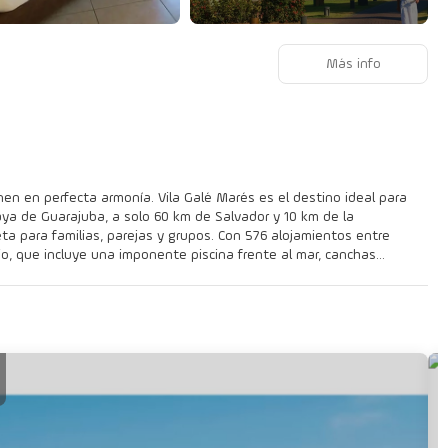
Más info
unen en perfecta armonía. Vila Galé Marés es el destino ideal para
aya de Guarajuba, a solo 60 km de Salvador y 10 km de la
arejas y grupos. Con 576 alojamientos entre
io, que incluye una imponente piscina frente al mar, canchas
 quienes buscan bienestar, el Satsanga Spa es un verdadero refugio,
en el Club
mo búsquedas del tesoro, juegos y talleres de pintura. Bajo el
tronómica en seis restaurantes y seis bares que ofrecen
cohólicas y no alcohólicas premium. Entre los destaques se
nocidos vinos portugueses Santa Vitória, disponibles sin
s también pueden descubrir atracciones cercanas como Praia do