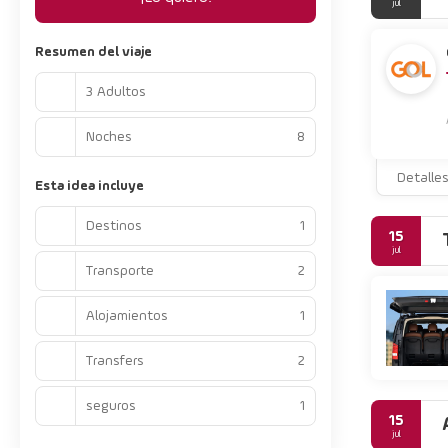
jul
Resumen del viaje
3 Adultos
Noches
8
Detalle
Esta idea incluye
Destinos
1
15
jul
Transporte
2
Alojamientos
1
Transfers
2
seguros
1
15
jul