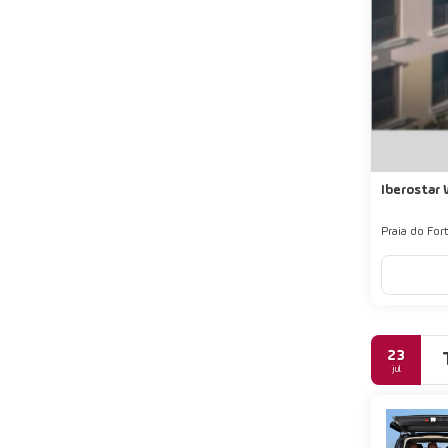
Iberostar 
Praia do For
23
jul