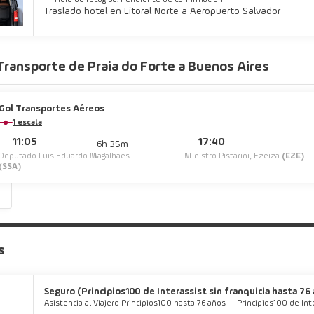
Hora de recogida: Pendiente de confirmación
Traslado hotel en Litoral Norte a Aeropuerto Salvador
Transporte de Praia do Forte a Buenos Aires
Gol Transportes Aéreos
1 escala
11:05
17:40
6h 35m
Deputado Luis Eduardo Magalhaes
Ministro Pistarini, Ezeiza
(EZE)
(SSA)
s
s
Seguro (Principios100 de Interassist sin franquicia hasta 76 a
Asistencia al Viajero Principios100 hasta 76 años
-
Principios100 de Int