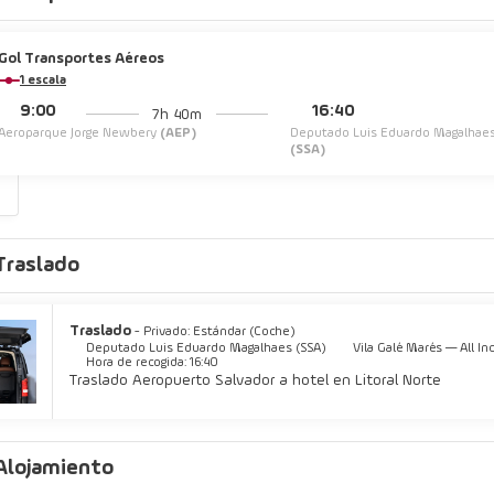
Gol Transportes Aéreos
1 escala
9:00
16:40
7h 40m
Aeroparque Jorge Newbery
(AEP)
Deputado Luis Eduardo Magalhae
(SSA)
s
Traslado
Traslado
- Privado: Estándar (Coche)
Deputado Luis Eduardo Magalhaes (SSA)
Vila Galé Marés — All In
Hora de recogida: 16:40
Traslado Aeropuerto Salvador a hotel en Litoral Norte
Alojamiento