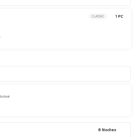
1 PC
CLASSIC
s
clusive
8 Noches