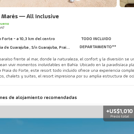
é Marés — All Inclusive
bueno
447
o Forte - a 10,3 km del centro
TODO INCLUIDO
DEPARTAMENTO**
e Guarajuba , S/n Guarajuba, Praia do Forte 42820-000
araíso frente al mar, donde la naturaleza, el confort y la diversión se 
an vivir momentos inolvidables en Bahía. Ubicado en la paradisíaca pl
ia do Forte, este resort todo incluido ofrece una experiencia completa para familias, p
, chalets y suites, el resort impresiona por su amplia estructura de oc
gimnasio y espacios diseñados para el relax y el entretenimiento. Para
, sauna, hidromasaje, baño turco y exclusivos tratamientos estéticos. Los niños también disfrutan de mucha diversión 
, que cuenta con parque acuático y actividades recreativas supervisadas, co
nes de alojamiento recomendadas
 incluido, los huéspedes disfrutan de una sofisticada experiencia gas
des de la cocina brasileña, bahiana y portuguesa, además de bebidas al
los cócteles preparados al momento, 15 etiquetas de cerveza y los reco
+US$1,010
, restaurante,
Precio total
ca y acceso gratuito al circuito de aguas del spa. Además de ocio y confort, Vila Galé Marés también es perfecto para eventos
corporativos, con un centro de convenciones de 1. 276 m². Los huéspede
stelo Garcia D'Ávila y el famoso Projeto Tamar.