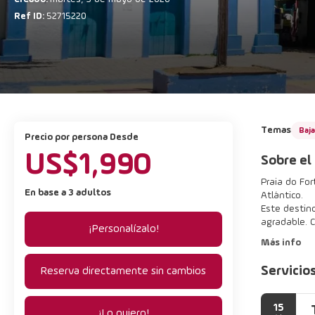
Ref ID:
52715220
Temas
Baj
precio por persona Desde
US$1,990
Sobre el
Praia do For
En base a 3 adultos
Atlántico.
Este destin
agradable. 
¡Personalízalo!
Más info
Servicio
Reserva directamente sin cambios
15
¡Lo quiero!