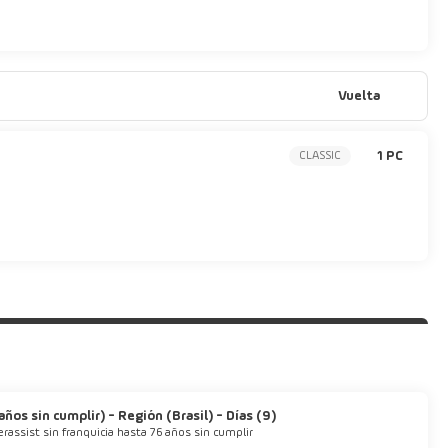
Vuelta
1 PC
CLASSIC
ños sin cumplir) - Región (Brasil) - Días (9)
erassist sin franquicia hasta 76 años sin cumplir