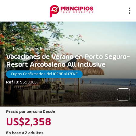
Porto Seguro, Brasil
Vacaciones de Verano en Porto Seguro-
Resort Arcobaleno All Inclusive
Cupos Confirmados del 10ENE al 17ENE
Ref ID:
55990651
precio por persona Desde
US$2,358
En base a 2 adultos