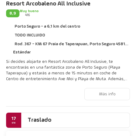
Resort Arcobaleno All Inclusive
Muy bueno
8,9
416
Porto Seguro - a 6,1 km del centro
TODO INCLUIDO
Rod. 367 - KM 67 Praia de Taperapuan, Porto Seguro 45810-000
Estándar
Si decides alojarte en Resort Arcobaleno All Inclusive, te
encontrarás en una fantástica zona de Porto Seguro (Playa
Taperapua) y estarás a menos de 15 minutos en coche de
Centro de entretenimiento Axe Moi y Playa de Muta. Además,
este hotel con todo incluido se encuentra a 9,5 km de Playa de
Coroa Vermelha y a 0,7 km de Playa Itacimirim.
Más info
Sumérgete en una de las 2 piscinas al aire libre, o disfruta de
otras instalaciones recreativas, como una pista de tenis al aire
libre y una sauna. Otros servicios de este hotel incluyen
17
conexión a Internet wifi gratis, una zona recreativa o sala de
Traslado
ene
juegos y una peluquería.