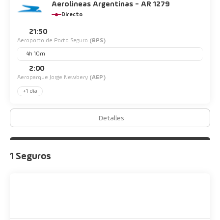
Aerolineas Argentinas - AR 1279
Directo
21:50
Aeroporto de Porto Seguro
(BPS)
4h 10m
2:00
Aeroparque Jorge Newbery
(AEP)
+1 día
Detalles
1 Seguros