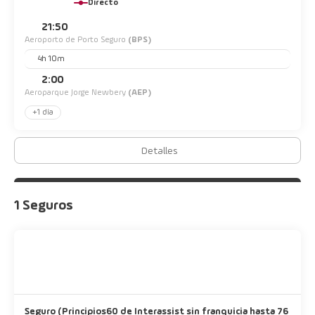
Directo
21:50
Aeroporto de Porto Seguro
(BPS)
4h 10m
2:00
Aeroparque Jorge Newbery
(AEP)
+1 día
Detalles
1 Seguros
Seguro (Principios60 de Interassist sin franquicia hasta 76