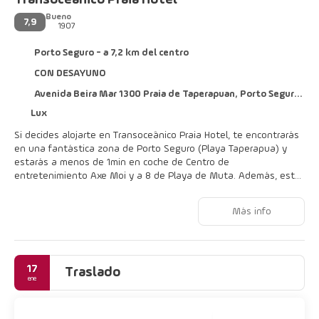
Bueno
7,9
1907
Porto Seguro - a 7,2 km del centro
CON DESAYUNO
Avenida Beira Mar 1300 Praia de Taperapuan, Porto Seguro 45810-000
Lux
Si decides alojarte en Transoceânico Praia Hotel, te encontrarás
en una fantástica zona de Porto Seguro (Playa Taperapua) y
estarás a menos de 1 min en coche de Centro de
entretenimiento Axe Moi y a 8 de Playa de Muta. Además, este
hotel de playa se encuentra a 8,3 km de Playa de Coroa Vermelha
y a 0,1 km de Playa Itacimirim.
Más info
Disfruta de una gran variedad de instalaciones recreativas,
entre ellas una piscina al aire libre, baño turco y gimnasio.
Encontrarás además conexión a Internet wifi gratis, tiendas en
17
el alojamiento y una televisión en la zona común.
Traslado
ene
Te sentirás como en tu propia casa en cualquiera de las 154
habitaciones con minibar y televisión LCD. Las camas cuentan