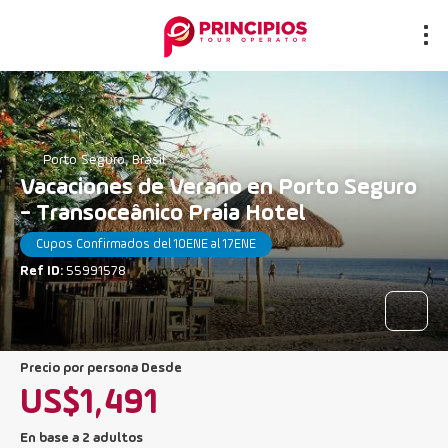
Porto Seguro, Brasil
Vacaciones de Verano en Porto Seguro
- Transoceânico Praia Hotel
Cupos Confirmados del 10ENE al 17ENE
Ref ID:
55991578
precio por persona Desde
US$1,491
En base a 2 adultos