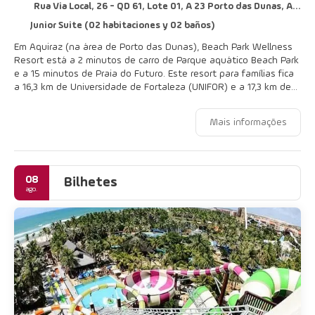
Rua Via Local, 26 - QD 61, Lote 01, A 23 Porto das Dunas, Aquiraz 61700-000
Junior Suite (02 habitaciones y 02 baños)
Em Aquiraz (na área de Porto das Dunas), Beach Park Wellness
Resort está a 2 minutos de carro de Parque aquático Beach Park
e a 15 minutos de Praia do Futuro. Este resort para famílias fica
a 16,3 km de Universidade de Fortaleza (UNIFOR) e a 17,3 km de
Centro de Convenções.
Mais informações
Presenteie-se com uma visita ao spa, que oferece massagens.
Você certamente vai curtir as instalações recreativas, como 3
piscinas externas, uma sauna seca e uma academia. Este resort
oferece comodidades como Wi-Fi de cortesia, sala de jogos e
08
loja de presentes/banca de jornal.
Bilhetes
ago.
Sinta-se em casa em um de nossos 143 quartos com ar-
condicionado, micro-ondas e frigobares. Nos quartos, você
encontra TVs LCD 32 polegadas com canais digitais para a sua
diversão, além de Wi-Fi de cortesia para navegar na web.
Banheiros apresentam chuveiros, produtos de toalete de grife e
secadores de cabelo. As comodidades incluem cofres e
escrivaninhas, além de telefones com chamadas locais grátis.
Experimente as deliciosas opções de almoço ou jantar no Beach