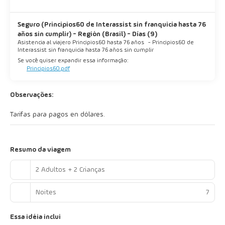
Seguro (Principios60 de Interassist sin franquicia hasta 76
años sin cumplir) - Región (Brasil) - Días (9)
Asistencia al viajero Principios60 hasta 76 años
-
Principios60 de
Interassist sin franquicia hasta 76 años sin cumplir
Se você quiser expandir essa informação:
Principios60.pdf
Observações:
Tarifas para pagos en dólares.
Resumo da viagem
2 Adultos + 2 Crianças
Noites
7
Essa idéia inclui