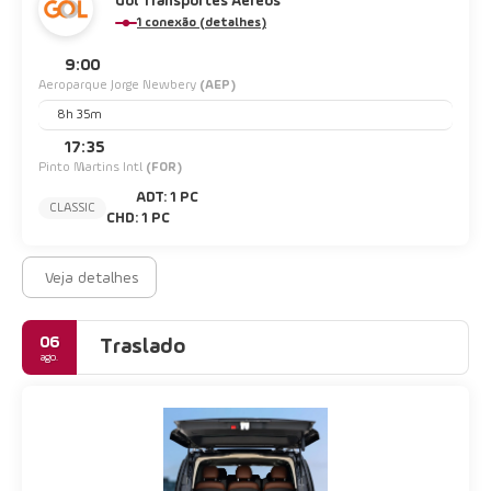
Gol Transportes Aéreos
1 conexão (detalhes)
9:00
Aeroparque Jorge Newbery
(AEP)
8h 35m
17:35
Pinto Martins Intl
(FOR)
ADT: 1 PC
CLASSIC
CHD: 1 PC
Veja detalhes
06
Traslado
ago.