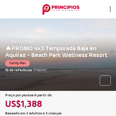
Aquiraz, Brasil
🔥PROMO 4x3 Temporada Baja en
Aquiraz - Beach Park Wellness Resort
Family Plan
ID de referência:
37102417
preço por pessoa A partir de
US$1,388
Baseado em 2 adultos e 2 crianças