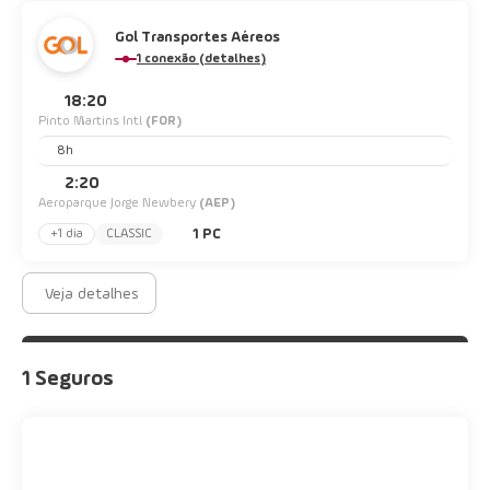
Gol Transportes Aéreos
1 conexão (detalhes)
18:20
Pinto Martins Intl
(FOR)
8h
2:20
Aeroparque Jorge Newbery
(AEP)
1 PC
+1 dia
CLASSIC
Veja detalhes
1 Seguros