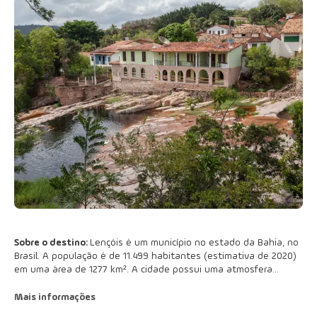
Sobre o destino:
Lençóis é um município no estado da Bahia, no
Brasil. A população é de 11.499 habitantes (estimativa de 2020)
em uma área de 1277 km². A cidade possui uma atmosfera
colonial bem preservada e é o ponto de partida para trilhas na
Chapada Diamantina. A cidade é servida pelo Aeroporto Horácio
Mais informações
de Mattos.