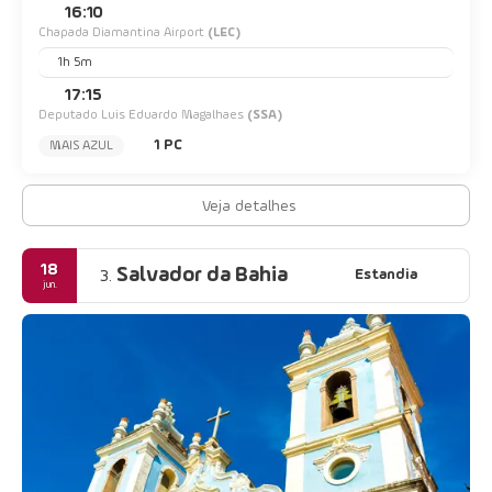
16:10
Chapada Diamantina Airport
(LEC)
1h 5m
17:15
Deputado Luis Eduardo Magalhaes
(SSA)
1 PC
MAIS AZUL
Veja detalhes
18
Salvador da Bahia
Estandia
3.
jun.