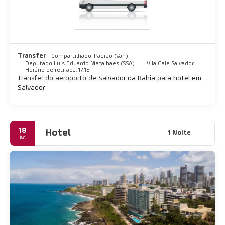
comida, música e tradições religiosas. Existem inúmeros terreiros,
templos da amplamente praticada religião Candomblé de origem
africana, espalhados pela cidade. A maioria dos terreiros permite
que os visitantes assistam suas cerimônias. O melhor de
Salvador está em sua vida cotidiana, caminhando na praia,
saboreando sua deliciosa comida, admirando o pôr do sol e
Transfer
- Compartilhado: Padrão (Van)
desfrutando de sua cultura única. Salvador te abraça e não te
Deputado Luis Eduardo Magalhaes (SSA)
Vila Gale Salvador
deixa ir, então venha por sua conta e risco.
Horário de retirada: 17:15
Transfer do aeroporto de Salvador da Bahia para hotel em
Salvador
18
Hotel
1 Noite
jun.