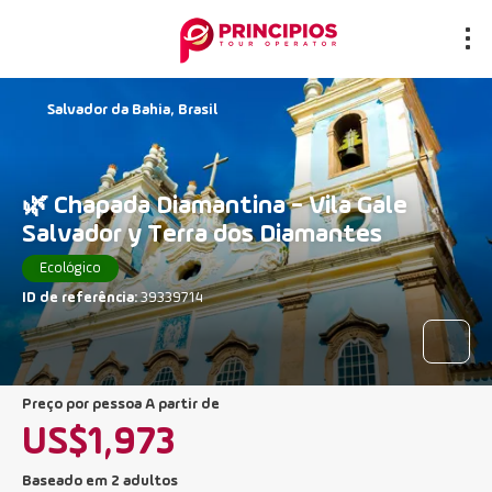
Salvador da Bahia, Brasil
🌿 Chapada Diamantina - Vila Gale
Salvador y Terra dos Diamantes
Ecológico
ID de referência:
39339714
preço por pessoa A partir de
US$1,973
Baseado em 2 adultos