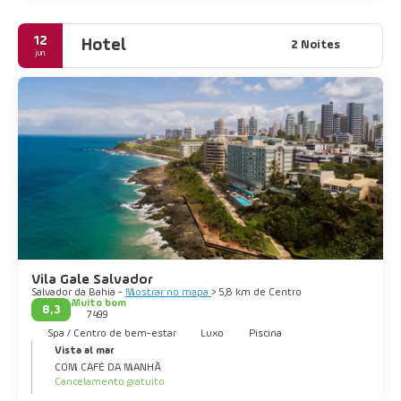
12
Hotel
2 Noites
jun.
Vila Gale Salvador
Salvador da Bahia -
Mostrar no mapa
> 5,8 km de Centro
Muito bom
8,3
7499
Spa / Centro de bem-estar
Luxo
Piscina
Vista al mar
COM CAFÉ DA MANHÃ
Cancelamento gratuito