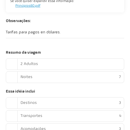
Se você quiser expandir essa informação:
Principios60.pdf
Observações:
Tarifas para pagos en dólares.
Resumo da viagem
2 Adultos
Noites
7
Essa idéia inclui
Destinos
3
Transportes
4
Acomodações
3