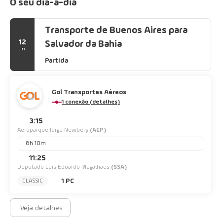
O seu dia-a-dia
Transporte de Buenos Aires para
12
Salvador da Bahia
jun.
Partida
Gol Transportes Aéreos
1 conexão (detalhes)
3:15
Aeroparque Jorge Newbery
(AEP)
8h 10m
11:25
Deputado Luis Eduardo Magalhaes
(SSA)
1 PC
CLASSIC
Veja detalhes