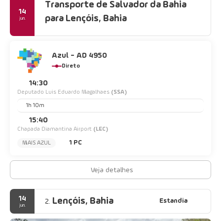
Transporte de Salvador da Bahia
14
para Lençóis, Bahia
jun.
Azul - AD 4950
Direto
14:30
Deputado Luis Eduardo Magalhaes
(SSA)
1h 10m
15:40
Chapada Diamantina Airport
(LEC)
1 PC
MAIS AZUL
Veja detalhes
14
Lençóis, Bahia
Estandia
2.
jun.