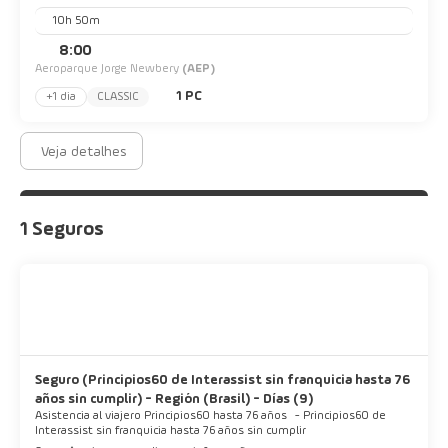
10h 50m
8:00
Aeroparque Jorge Newbery
(AEP)
1 PC
+1 dia
CLASSIC
Veja detalhes
1 Seguros
Seguro (Principios60 de Interassist sin franquicia hasta 76
años sin cumplir) - Región (Brasil) - Días (9)
Asistencia al viajero Principios60 hasta 76 años
-
Principios60 de
Interassist sin franquicia hasta 76 años sin cumplir