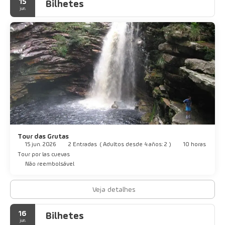
15
Bilhetes
jun.
Tour das Grutas
15 jun. 2026
2 Entradas
(
Adultos desde 4 años: 2
)
10 horas
Tour por las cuevas
Não reembolsável
Veja detalhes
16
Bilhetes
jun.