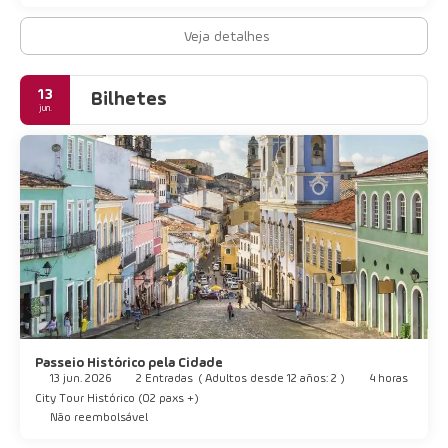
Veja detalhes
13
Bilhetes
jun.
Passeio Histórico pela Cidade
13 jun. 2026
2 Entradas
(
Adultos desde 12 años: 2
)
4 horas
City Tour Histórico (02 paxs +)
Não reembolsável