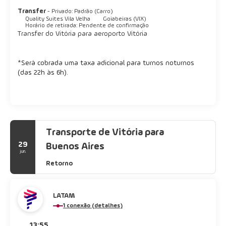
As comodidades presentes incluem serviço de lavanderia e
Transfer
- Privado: Padrão (Carro)
lavagem a seco, balcão de recepção 24 horas e armazenamento
Quality Suites Vila Velha
Goiabeiras (VIX)
para bagagem. Estacionamento limitado está disponível no
Horário de retirada: Pendente de confirmação
local.
Transfer do Vitória para aeroporto Vitória
*
Será cobrada uma taxa adicional para turnos noturnos
(das 22h às 6h).
Transporte de Vitória para
29
Buenos Aires
jun.
Retorno
LATAM
1 conexão (detalhes)
13:55