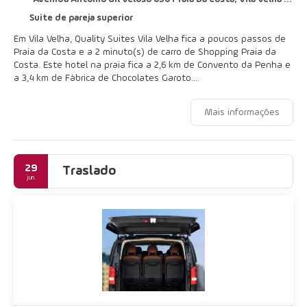
Suite de pareja superior
Em Vila Velha, Quality Suites Vila Velha fica a poucos passos de
Praia da Costa e a 2 minuto(s) de carro de Shopping Praia da
Costa. Este hotel na praia fica a 2,6 km de Convento da Penha e
a 3,4 km de Fábrica de Chocolates Garoto.
Aproveite as oportunidades de recreação oferecidas, incluindo
Mais informações
uma piscina externa, uma sauna seca e uma academia. Este
hotel oferece comodidades adicionais, como Wi-Fi de cortesia e
salão de banquetes.
29
Sinta-se em casa em um de nossos 126 quartos com ar-
Traslado
jun.
condicionado, frigobares e TVs de tela plana. Durante a estadia,
as TVs com canais a cabo garantem a sua diversão. Banheiros
apresentam chuveiros, produtos de toalete de cortesia e
secadores de cabelo. As comodidades incluem telefones, além
de cofres e serviço de preparação de cama para dormir.
Saboreie uma deliciosa refeição no um restaurante ou
experimente os petiscos na cafeteria deste hotel. Mate sua
sede com sua bebida favorita em um bar/lounge.