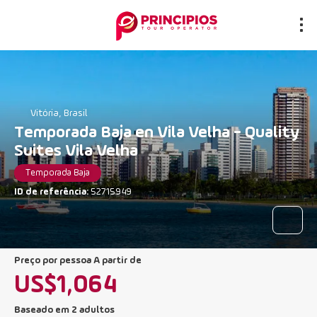
Vitória, Brasil
Temporada Baja en Vila Velha - Quality
Suites Vila Velha
Temporada Baja
ID de referência:
52715949
preço por pessoa A partir de
US$1,064
Baseado em 2 adultos