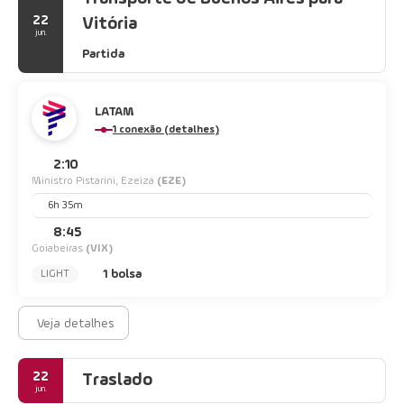
22
Vitória
jun.
Partida
LATAM
1 conexão (detalhes)
2:10
Ministro Pistarini, Ezeiza
(EZE)
6h 35m
8:45
Goiabeiras
(VIX)
1 bolsa
LIGHT
Veja detalhes
22
Traslado
jun.