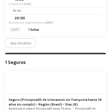
Goiabeiras
(VIX)
6h 5m
20:00
Aeroparque Jorge Newbery
(AEP)
1 bolsa
LIGHT
Veja detalhes
1 Seguros
Seguro (Principios60 de Interassist sin franquicia hasta 76
años sin cumplir) - Región (Brasil) - Días (8)
Asistencia al viajero Principios60 hasta 76 años
-
Principios60 de