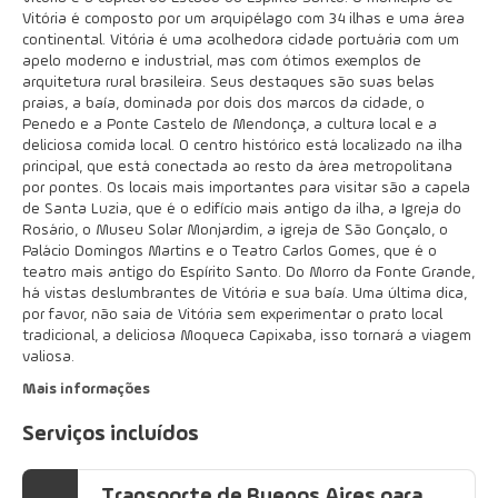
Vitória é composto por um arquipélago com 34 ilhas e uma área
continental. Vitória é uma acolhedora cidade portuária com um
apelo moderno e industrial, mas com ótimos exemplos de
arquitetura rural brasileira. Seus destaques são suas belas
praias, a baía, dominada por dois dos marcos da cidade, o
Penedo e a Ponte Castelo de Mendonça, a cultura local e a
deliciosa comida local. O centro histórico está localizado na ilha
principal, que está conectada ao resto da área metropolitana
por pontes. Os locais mais importantes para visitar são a capela
de Santa Luzia, que é o edifício mais antigo da ilha, a Igreja do
Rosário, o Museu Solar Monjardim, a igreja de São Gonçalo, o
Palácio Domingos Martins e o Teatro Carlos Gomes, que é o
teatro mais antigo do Espírito Santo. Do Morro da Fonte Grande,
há vistas deslumbrantes de Vitória e sua baía. Uma última dica,
por favor, não saia de Vitória sem experimentar o prato local
tradicional, a deliciosa Moqueca Capixaba, isso tornará a viagem
valiosa.
Mais informações
Serviços incluídos
Transporte de Buenos Aires para