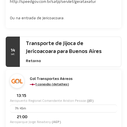
http://speedgov.com.br/satjij/servlet/gerataxatur
Ou na entrada de Jericoacoara.
Transporte de Jijoca de
14
Jericoacoara para Buenos Aires
set.
Retorno
Gol Transportes Aéreos
1 conexão (detalhes)
13:15
Aeropuerto Regional Comandante Ariston Pessoa
(JJD)
7h 45m
21:00
Aeroparque Jorge Newbery
(AEP)