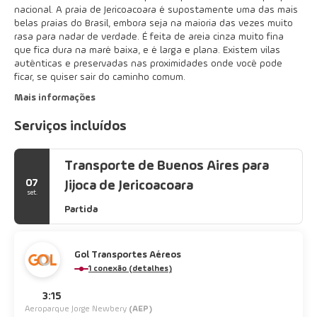
nacional. A praia de Jericoacoara é supostamente uma das mais
belas praias do Brasil, embora seja na maioria das vezes muito
rasa para nadar de verdade. É feita de areia cinza muito fina
que fica dura na maré baixa, e é larga e plana. Existem vilas
autênticas e preservadas nas proximidades onde você pode
ficar, se quiser sair do caminho comum.
Mais informações
Serviços incluídos
Transporte de Buenos Aires para
07
Jijoca de Jericoacoara
set.
Partida
Gol Transportes Aéreos
1 conexão (detalhes)
3:15
Aeroparque Jorge Newbery
(AEP)