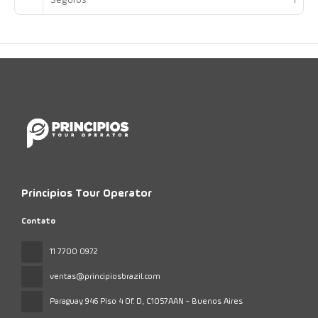
Seguros
1
Principios Tour Operator
Contato
11 7700 0972
ventas@principiosbrazil.com
Paraguay 946 Piso 4 Of. D
, C1057AAN - Buenos Aires