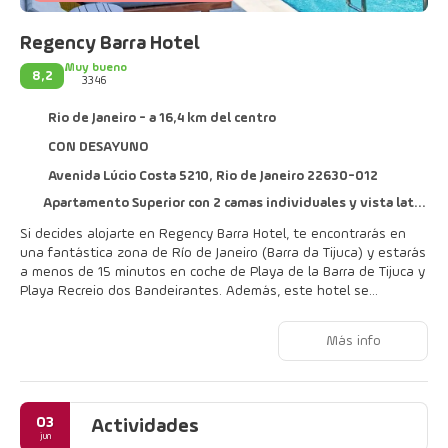
Regency Barra Hotel
Muy bueno
8,2
3346
Rio de Janeiro - a 16,4 km del centro
CON DESAYUNO
Avenida Lúcio Costa 5210, Rio de Janeiro 22630-012
Apartamento Superior con 2 camas individuales y vista lateral al mar
Si decides alojarte en Regency Barra Hotel, te encontrarás en
una fantástica zona de Río de Janeiro (Barra da Tijuca) y estarás
a menos de 15 minutos en coche de Playa de la Barra de Tijuca y
Playa Recreio dos Bandeirantes. Además, este hotel se
encuentra a 17,2 km de Playa de Ipanema y a 20 km de Playa de
Copacabana.
Más info
Con una piscina cubierta y conexión a Internet wifi gratis, entre
muchas otras prestaciones, aquí tendrás todo lo que necesitas.
03
Te sentirás como en tu propia casa en cualquiera de las 234
Actividades
jun
habitaciones con minibar y Smart TV. La conexión wifi gratis te