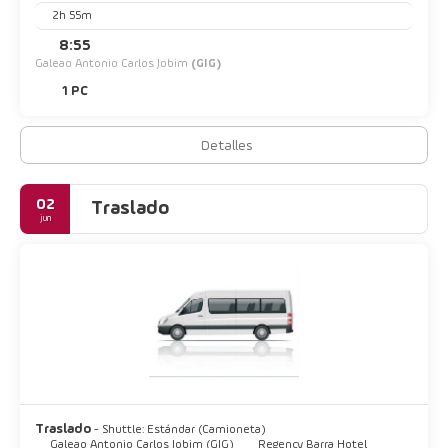
2h 55m
8:55
Galeao Antonio Carlos Jobim
(GIG)
1 PC
Detalles
02
Traslado
jun
Traslado
- Shuttle: Estándar (Camioneta)
Galeao Antonio Carlos Jobim (GIG)
Regency Barra Hotel