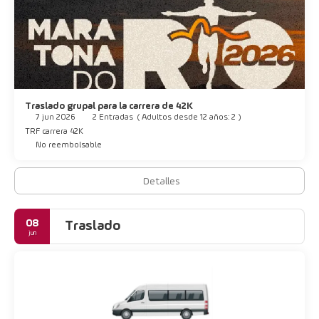
Traslado grupal para la carrera de 42K
7 jun 2026
2 Entradas
(
Adultos desde 12 años: 2
)
TRF carrera 42K
No reembolsable
Detalles
08
Traslado
jun