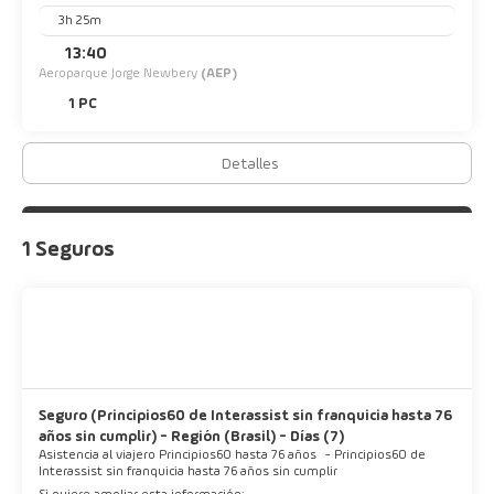
3h 25m
13:40
Aeroparque Jorge Newbery
(AEP)
1 PC
Detalles
1 Seguros
Seguro (Principios60 de Interassist sin franquicia hasta 76
años sin cumplir) - Región (Brasil) - Días (7)
Asistencia al viajero Principios60 hasta 76 años
-
Principios60 de
Interassist sin franquicia hasta 76 años sin cumplir