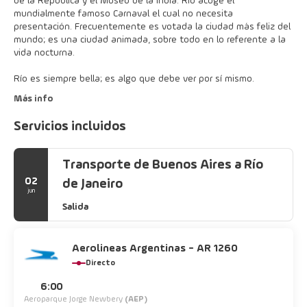
de la República y el Museo de la India. Río acoge el
mundialmente famoso Carnaval el cual no necesita
presentación. Frecuentemente es votada la ciudad más feliz del
mundo; es una ciudad animada, sobre todo en lo referente a la
vida nocturna.
Río es siempre bella; es algo que debe ver por sí mismo.
Más info
Servicios incluidos
Transporte de Buenos Aires a Río
02
de Janeiro
jun
Salida
Aerolineas Argentinas - AR 1260
Directo
6:00
Aeroparque Jorge Newbery
(AEP)