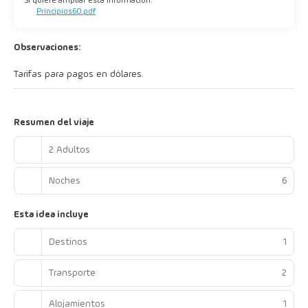
Si quiere ampliar esta información:
Principios60.pdf
Observaciones:
Tarifas para pagos en dólares.
Resumen del viaje
2 Adultos
Noches
6
Esta idea incluye
Destinos
1
Transporte
2
Alojamientos
1