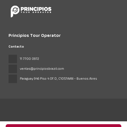
Principios Tour Operator
Contacto
11 7700 0972
ventas@principiosbrazil.com
Paraguay 946 Piso 4 Of. D
, C1057AAN - Buenos Aires
Todos los derechos reservados Principios Tour © 2026
Política de