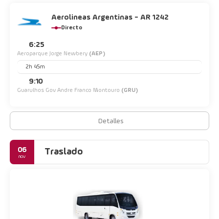
Aerolineas Argentinas - AR 1242
Directo
6:25
Aeroparque Jorge Newbery
(AEP)
2h 45m
9:10
Guarulhos Gov Andre Franco Montouro
(GRU)
Detalles
06
Traslado
nov