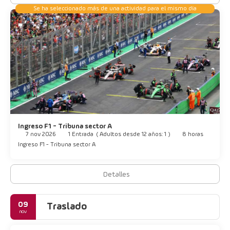
Se ha seleccionado más de una actividad para el mismo día
Ingreso F1 - Tribuna sector A
7 nov 2026
1 Entrada
(
Adultos desde 12 años: 1
)
8 horas
Ingreso F1 - Tribuna sector A
Detalles
09
Traslado
nov