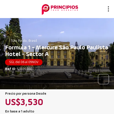
São Paulo, Brasil
Formula 1 - Mercure São Paulo Paulista
Hotel - Sector A
SGL del 06 al 09NOV
Ref ID:
53935960
precio por persona Desde
US$3,530
En base a 1 adulto