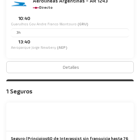
Aerolineas Argentinas - AR 1243
Directo
10:40
Guarulhos Gov Andre Franco Montouro
(GRU)
3h
13:40
Aeroparque Jorge Newbery
(AEP)
Detalles
1 Seguros
Seguro (Principios60 de Interassist sin franquicia hasta 76