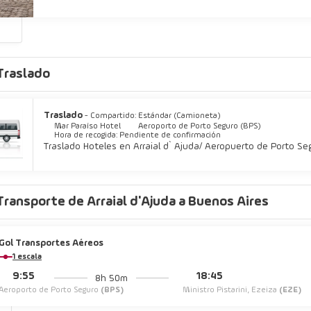
 pastel a un día fantástico con una bebida en el bar o lounge o en el b
0 a 10:00.
s
servicio de recepción las 24 horas, atención multilingüe y consigna de
restaciones como servicio de transporte al aeropuerto (ida y vuelta) d
Traslado
Traslado
- Compartido: Estándar (Camioneta)
Mar Paraíso Hotel
Aeroporto de Porto Seguro (BPS)
Hora de recogida: Pendiente de confirmación
Traslado Hoteles en Arraial d` Ajuda/ Aeropuerto de Porto Se
Transporte de Arraial d'Ajuda a Buenos Aires
Gol Transportes Aéreos
1 escala
9:55
18:45
8h 50m
Aeroporto de Porto Seguro
(BPS)
Ministro Pistarini, Ezeiza
(EZE)