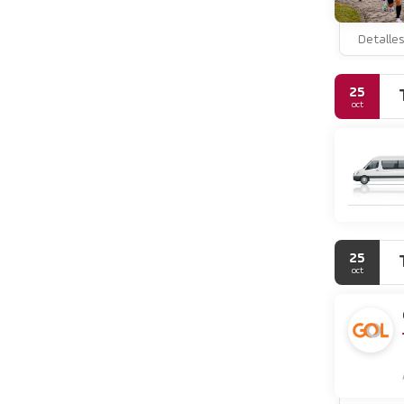
guinda en el
días de 07:0
Detalle
Tendrás un 
aprovechar p
25
oct
25
oct