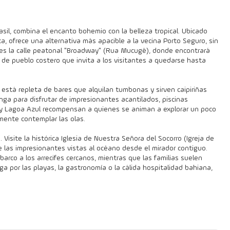
asil, combina el encanto bohemio con la belleza tropical. Ubicado
a, ofrece una alternativa más apacible a la vecina Porto Seguro, sin
o es la calle peatonal "Broadway" (Rua Mucugê), donde encontrará
 de pueblo costero que invita a los visitantes a quedarse hasta
, está repleta de bares que alquilan tumbonas y sirven caipiriñas
inga para disfrutar de impresionantes acantilados, piscinas
i y Lagoa Azul recompensan a quienes se animan a explorar un poco
mente contemplar las olas.
 Visite la histórica Iglesia de Nuestra Señora del Socorro (Igreja de
e las impresionantes vistas al océano desde el mirador contiguo.
arco a los arrecifes cercanos, mientras que las familias suelen
ga por las playas, la gastronomía o la cálida hospitalidad bahiana,