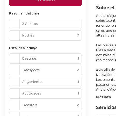
Sobre el
Resumen del viaje
Arraial d’Aj
sobre acanti
2 Adultos
renunciar a 
cafés que se
Noches
7
altas horas 
Las playas s
Esta idea incluye
frías y mari
naturales d
Destinos
1
con menos ge
Más allá de 
Transporte
2
Nossa Senhor
Los amantes 
Alojamientos
1
pasar un día
Arraial d’Aj
Actividades
1
Más info
Transfers
2
Servicio