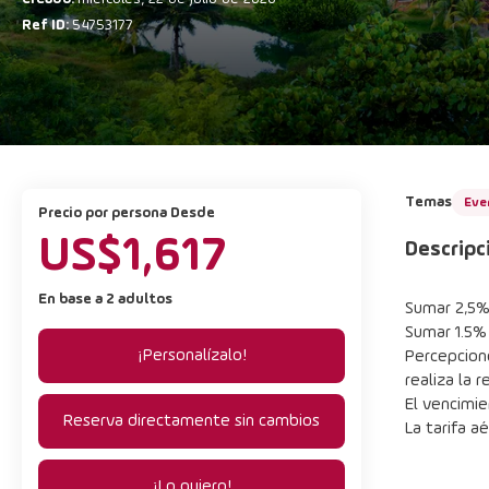
Ref ID:
54753177
Temas
Eve
precio por persona Desde
US$1,617
Descripc
En base a 2 adultos
Sumar 2,5% 
Sumar 1.5%
¡Personalízalo!
Percepcione
realiza la r
El vencimie
Reserva directamente sin cambios
La tarifa a
¡Lo quiero!