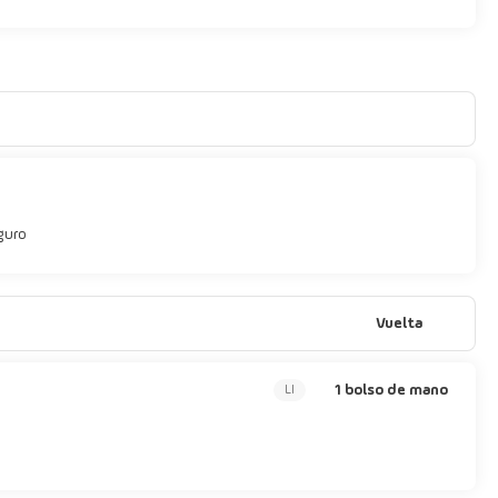
ar junto a la piscina. Se ofrece un desayuno bufé gratuito todos los
 equipaje a tu disposición. Pagando un pequeño suplemento podrás
e pago y aparcamiento sin asistencia gratuito.
guro
Vuelta
1 bolso de mano
LI