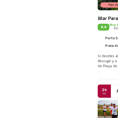
Plan d
Mar Para
Muy 
8,6
83
Porto S
Praia do Mu
Si decides a
Mucugê y a apenas 4 min a pie de Cal
de Playa de
Con una pisc
sentarte a c
eventos.
24
oct
Te sentirás 
una por cabl
limpieza dis
Prueba delic