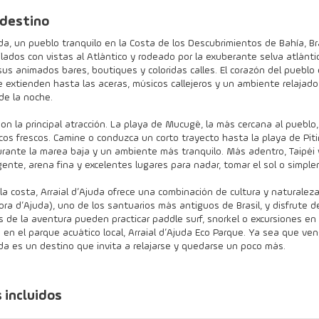
 destino
uda, un pueblo tranquilo en la Costa de los Descubrimientos de Bahía, Br
lados con vistas al Atlántico y rodeado por la exuberante selva atlántic
sus animados bares, boutiques y coloridas calles. El corazón del puebl
 extienden hasta las aceras, músicos callejeros y un ambiente relajado
de la noche.
on la principal atracción. La playa de Mucugê, la más cercana al pueblo
scos frescos. Camine o conduzca un corto trayecto hasta la playa de Pit
urante la marea baja y un ambiente más tranquilo. Más adentro, Taipé
nte, arena fina y excelentes lugares para nadar, tomar el sol o simple
la costa, Arraial d’Ajuda ofrece una combinación de cultura y naturaleza.
a d’Ajuda), uno de los santuarios más antiguos de Brasil, y disfrute d
de la aventura pueden practicar paddle surf, snorkel o excursiones en b
 en el parque acuático local, Arraial d’Ajuda Eco Parque. Ya sea que ven
uda es un destino que invita a relajarse y quedarse un poco más.
s incluidos