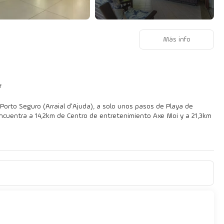
Más info
r
 Porto Seguro (Arraial d'Ajuda), a solo unos pasos de Playa de
ión, no te quedará ni un minuto libre. Tienes también jardín donde
s, asistencia turística (adquisición de entradas) y un salón de
r y televisión de pantalla plana. Para los momentos de ocio, tienes
 incluyen caja fuerte y cortinas opacas, además de un servicio de
 ofrece servicio de habitaciones con horario limitado. Pon la