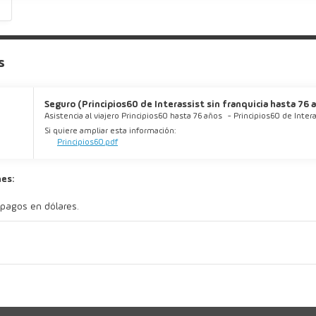
s
s
Seguro (Principios60 de Interassist sin franquicia hasta 76 añ
Asistencia al viajero Principios60 hasta 76 años
-
Principios60 de Intera
Si quiere ampliar esta información:
Principios60.pdf
es:
 pagos en dólares.