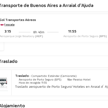
Transporte de Buenos Aires a Arraial d'Ajuda
Gol Transportes Aéreos
1 escala
3:15
11:55
8h 40m
Aeroparque Jorge Newbery
(AEP)
Aeroporto de Porto Seguro
(BPS)
s
Traslado
Traslado
- Compartido: Estándar (Camioneta)
Aeroporto de Porto Seguro (BPS)
Mar Paraíso Hotel
Hora de recogida: 11:55
Traslado aeropuerto de Porto Seguro/ Hoteles en Arraial d` A
Alojamiento