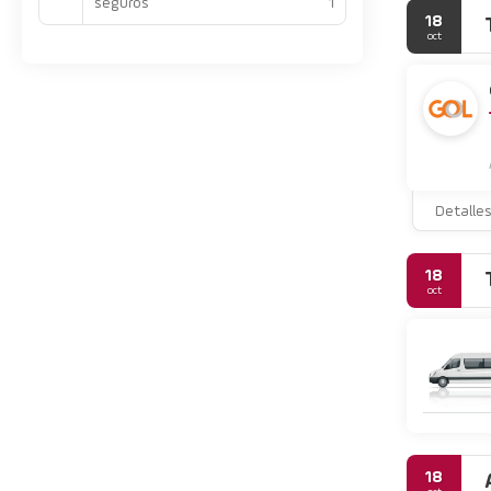
seguros
1
18
oct
Detalle
18
oct
18