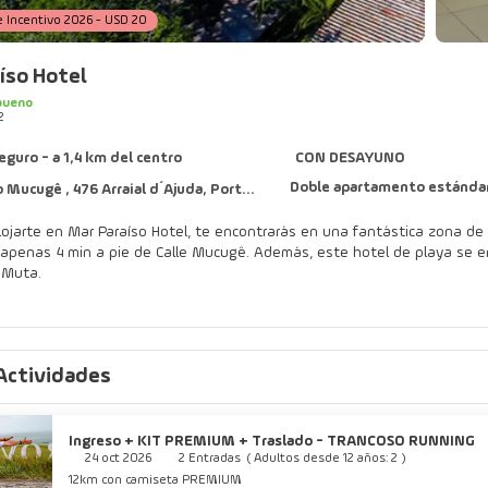
e Incentivo 2026 - USD 20
íso Hotel
bueno
2
eguro - a 1,4 km del centro
CON DESAYUNO
Doble apartamento estánda
cugê , 476 Arraial d´Ajuda, Porto Seguro 45816-000
lojarte en Mar Paraíso Hotel, te encontrarás en una fantástica zona de
le Mucugê. Además, este hotel de playa se encuentra a 14,2 km de Centro de entretenimiento Axe Moi y a 21,3 km
 Muta.
ina al aire libre y muchas otras instalaciones recreativas a tu disposic
ontemplar el paisaje. Encontrarás también conexión a Internet wifi grati
Actividades
como en tu propia casa en cualquiera de las 110 habitaciones con miniba
e. El cuarto de baño está provisto de ducha. Entre las comodidades, se
ponible todos los días.
Ingreso + KIT PREMIUM + Traslado - TRANCOSO RUNNING
24 oct 2026
2 Entradas
(
Adultos desde 12 años: 2
)
iosos platos sin moverte de este hotel, que cuenta con un restaurante y
12km con camiseta PREMIUM