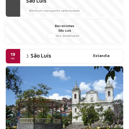
São Luís
Nenhum transporte selecionado
Barreirinhas
São Luís
Voo desativado
19
São Luís
Estandia
3.
mai.