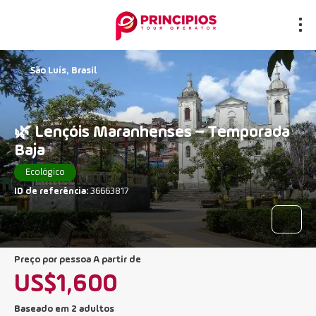
São Luís, Brasil
🌿 Lençóis Maranhenses – Temporada
Baja
Ecológico
ID de referência:
36663817
preço por pessoa A partir de
US$1,600
Baseado em 2 adultos