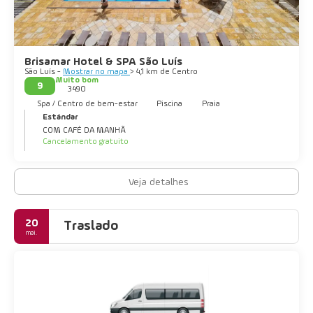
Brisamar Hotel & SPA São Luís
São Luís -
Mostrar no mapa
> 4,1 km de Centro
Muito bom
9
3490
Spa / Centro de bem-estar
Piscina
Praia
Estándar
COM CAFÉ DA MANHÃ
Cancelamento gratuito
Veja detalhes
20
Traslado
mai.