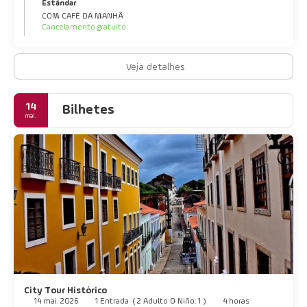
Estándar
COM CAFÉ DA MANHÃ
Cancelamento gratuito
Veja detalhes
14
Bilhetes
mai.
City Tour Histórico
14 mai. 2026
1 Entrada
(
2 Adulto 0 Niño: 1
)
4 horas