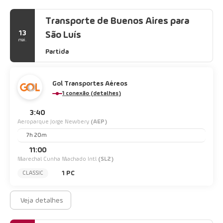
Transporte de Buenos Aires para
13
São Luís
mai.
Partida
Gol Transportes Aéreos
1 conexão (detalhes)
3:40
Aeroparque Jorge Newbery
(AEP)
7h 20m
11:00
Marechal Cunha Machado Intl
(SLZ)
1 PC
CLASSIC
Veja detalhes