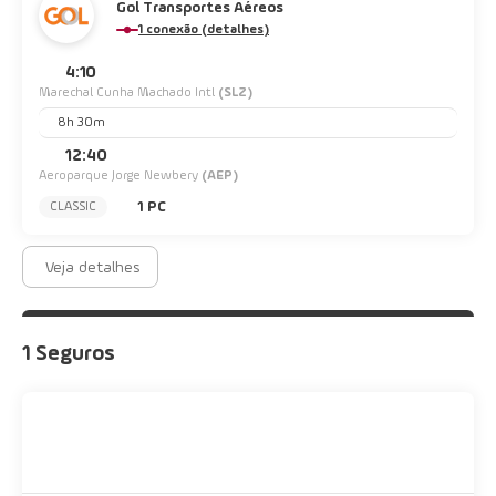
Gol Transportes Aéreos
1 conexão (detalhes)
4:10
Marechal Cunha Machado Intl
(SLZ)
8h 30m
12:40
Aeroparque Jorge Newbery
(AEP)
1 PC
CLASSIC
Veja detalhes
1 Seguros