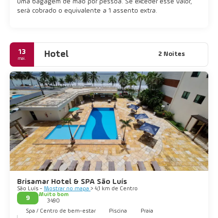
uma bagagem de mão por pessoa. Se exceder esse valor,
será cobrado o equivalente a 1 assento extra.
13
Hotel
2 Noites
mai.
Brisamar Hotel & SPA São Luís
São Luís -
Mostrar no mapa
> 4,1 km de Centro
Muito bom
9
3490
Spa / Centro de bem-estar
Piscina
Praia