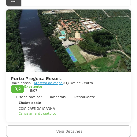
mai.
Porto Preguica Resort
Barreirinhas -
Mostrar no mapa
> 1,7 km de Centro
Excelente
9,4
1807
Piscina com bar
Academia
Restaurante
Chalet doble
COM CAFÉ DA MANHÃ
Cancelamento gratuito
Veja detalhes