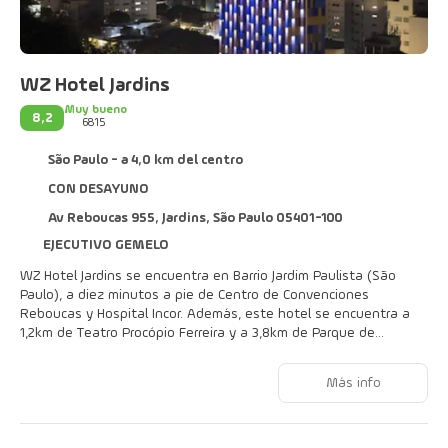
WZ Hotel Jardins
Muy bueno
8,2
6815
São Paulo - a 4,0 km del centro
CON DESAYUNO
Av Reboucas 955, Jardins, São Paulo 05401-100
EJECUTIVO GEMELO
WZ Hotel Jardins se encuentra en Barrio Jardim Paulista (São
Paulo), a diez minutos a pie de Centro de Convenciones
Reboucas y Hospital Incor. Además, este hotel se encuentra a
1,2 km de Teatro Procópio Ferreira y a 3,8 km de Parque de
Ibirapuera.
Más info
Con gimnasio y muchas otras instalaciones recreativas a tu
disposición, no te quedará ni un minuto libre. Encontrarás
también conexión a Internet wifi gratis y un salón de fiestas.