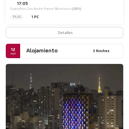
17:05
Guarulhos Gov Andre Franco Montouro
(GRU)
1 PC
PLUS
Detalles
12
Alojamiento
3 Noches
sept