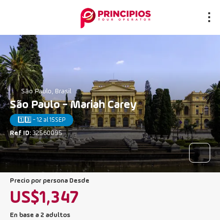
São Paulo, Brasil
São Paulo - Mariah Carey
1️⃣3️⃣ - 12 al 15SEP
Ref ID:
32560095
precio por persona Desde
US$1,347
En base a 2 adultos