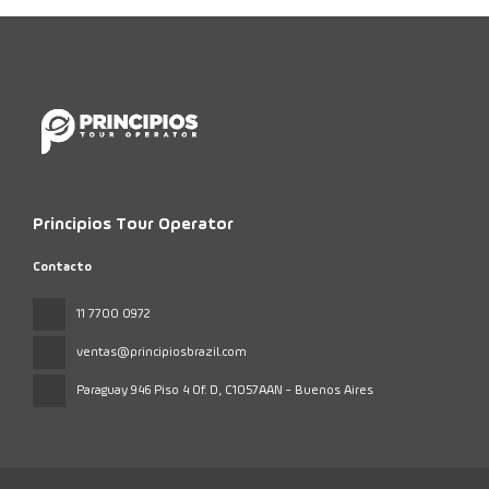
Principios Tour Operator
Contacto
11 7700 0972
ventas@principiosbrazil.com
Paraguay 946 Piso 4 Of. D
, C1057AAN - Buenos Aires