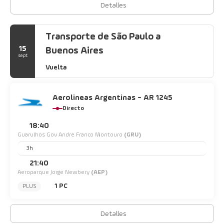
Detalles
Transporte de São Paulo a
15
Buenos Aires
sept
Vuelta
Aerolineas Argentinas - AR 1245
Directo
18:40
Guarulhos Gov Andre Franco Montouro
(GRU)
3h
21:40
Aeroparque Jorge Newbery
(AEP)
1 PC
PLUS
Detalles